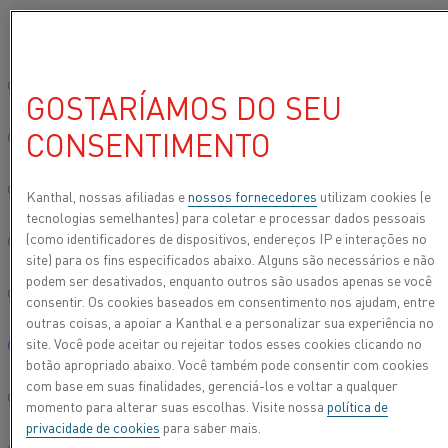
Por favor, selecione seu idioma preferido:
Início
Indústrias
Aço
Pré-aquecimento do cadinho
Site global/Inglês
GOSTARÍAMOS DO SEU
PRÉ-AQUECIMENTO DO
CONSENTIMENTO
CADINHO
简体中文/Chinese
O futuro é elétrico - não menos quando se trata de
Deutsch/German
Kanthal, nossas afiliadas e
nossos fornecedores
utilizam cookies (e
pré-aquecimento do cadinho. À medida que as
tecnologias semelhantes) para coletar e processar dados pessoais
empresas em todo o mundo buscam soluções
(como identificadores de dispositivos, endereços IP e interações no
Italiano/Italian
site) para os fins especificados abaixo. Alguns são necessários e não
inteligentes para o clima mais seguras e eficientes,
podem ser desativados, enquanto outros são usados apenas se você
o aquecimento elétrico está em alta. É o que diz
日本語/Japanese
consentir. Os cookies baseados em consentimento nos ajudam, entre
Olivier Tanguy, gerente de desenvolvimento de
outras coisas, a apoiar a Kanthal e a personalizar sua experiência no
negócios da Kanthal.
site. Você pode aceitar ou rejeitar todos esses cookies clicando no
Português/Portuguese
botão apropriado abaixo. Você também pode consentir com cookies
com base em suas finalidades, gerenciá-los e voltar a qualquer
Español/Spanish
momento para alterar suas escolhas. Visite nossa
política de
privacidade de cookies
para saber mais.