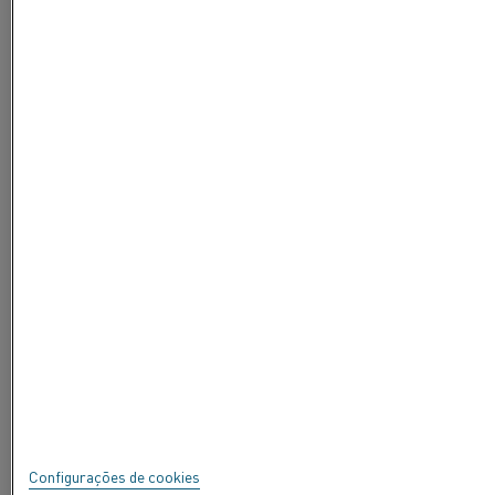
+46 (0)220 21000
Configurações de cookies