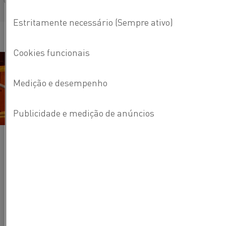
Français/French
As soluções de pré-aquecimento elétrico do cadinho não
deixam pegada de carbono, contanto que
a eletricidade
usada seja gerada a partir de uma fonte de energia
renovável. Mesmo quando a fonte é uma usina de energia
com base em combustível fóssil, a diminuição do
consumo de energia de um aquecedor elétrico leva a uma
melhor eficiência de recursos em geral. Aquecedores