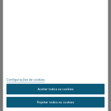
SOBRE A ALLEIMA
CERTIFICADOS
FALE
Privacidade
Sobre este site
Mapa do site
Configurações de cookies
Marcas Registradas
Aceitar todos os cookies
Copyright © Kanthal AB; (publ) SE-734 27 Hallstahammar, Suécia Tel
Rejeitar todos os cookies
+46 (0)220 21000