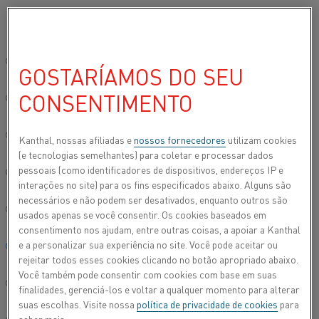
Por favor, selecione seu idioma preferido:
Início
Todos os produtos
Aquecedores de ar
Aquecedores de flu
Site global/Inglês
GOSTARÍAMOS DO SEU
AQUECEDORES DE FLUXO
CONSENTIMENTO
简体中文/Chinese
Deutsch/German
Kanthal, nossas afiliadas e
nossos fornecedores
utilizam cookies
(e tecnologias semelhantes) para coletar e processar dados
pessoais (como identificadores de dispositivos, endereços IP e
Italiano/Italian
interações no site) para os fins especificados abaixo. Alguns são
necessários e não podem ser desativados, enquanto outros são
日本語/Japanese
usados apenas se você consentir. Os cookies baseados em
consentimento nos ajudam, entre outras coisas, a apoiar a Kanthal
e a personalizar sua experiência no site. Você pode aceitar ou
Português/Portuguese
rejeitar todos esses cookies clicando no botão apropriado abaixo.
Você também pode consentir com cookies com base em suas
Español/Spanish
finalidades, gerenciá-los e voltar a qualquer momento para alterar
suas escolhas. Visite nossa
política de privacidade de cookies
para