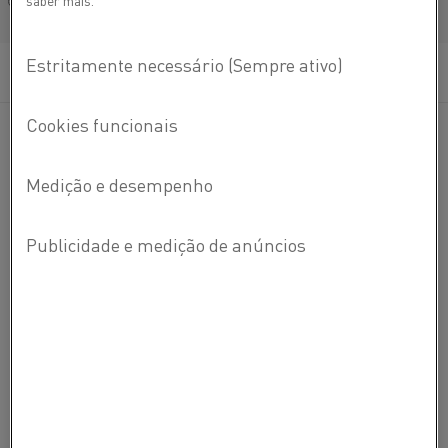
saber mais.
Français/French
®
O
Kanthal
Flow Heater oferece a maior temperatura de
saída do mercado, precisão de temperatura
dentro de ±1 °C
e eficiência líquida de até 95%.
A linha completa está
disponível com 3,5 kW, 11 kW, 20 kW, 30 kW, 40 kW e agora
60 kW. Além disso,
oferecemos
modelos personalizados
para demandas e processos individuais.
Temperatura de saída mais alta do mercado: 1.100 °C (2.012 °F)
Densidade de potência comparável à dos queimadores de gás
Excelente precisão de temperatura de saída (± 1 °C/F)
Precisa
ENTRE EM CONTATO