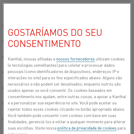
Por favor, selecione seu idioma preferido:
Início
Centro de conhecimento
Conhecimento de material de aquec
Site global/Inglês
GOSTARÍAMOS DO SEU
FORMAS DE
CONSENTIMENTO
简体中文/Chinese
DISTRIBUIÇÃO -
KANTHAL®,
Deutsch/German
Kanthal, nossas afiliadas e
nossos fornecedores
utilizam cookies
(e tecnologias semelhantes) para coletar e processar dados
ALKROTHAL® E
pessoais (como identificadores de dispositivos, endereços IP e
Italiano/Italian
NIKROTHAL®
interações no site) para os fins especificados abaixo. Alguns são
necessários e não podem ser desativados, enquanto outros são
日本語/Japanese
usados apenas se você consentir. Os cookies baseados em
consentimento nos ajudam, entre outras coisas, a apoiar a Kanthal
Categorias:
Materiais de aquecimento
e a personalizar sua experiência no site. Você pode aceitar ou
Português/Portuguese
, Materiais para resistências
rejeitar todos esses cookies clicando no botão apropriado abaixo.
Você também pode consentir com cookies com base em suas
Español/Spanish
finalidades, gerenciá-los e voltar a qualquer momento para alterar
suas escolhas. Visite nossa
política de privacidade de cookies
para
Para evitar danos durante o transporte,