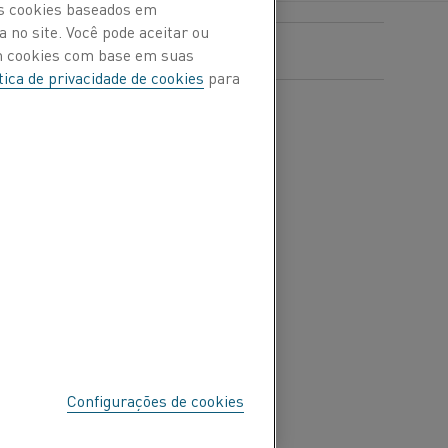
Os cookies baseados em
 no site. Você pode aceitar ou
om cookies com base em suas
tica de privacidade de cookies
para
eater de 60 kW
é voltado
a as indústrias de
, que costumam demandar
sam maçaricos abertos em
 produção.
A mudança de
 para aquecedores de ar
 emissões de carbono,
de dos processos de pré-
imiza o risco de
 que não há liberação de
o equipamento.
Configurações de cookies
ecnologia disponível no
es de ar elétricos, mas