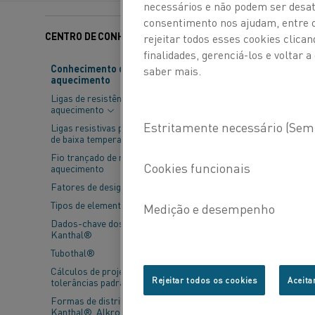
necessários e não podem ser desat
consentimento nos ajudam, entre ou
CENTRO DE CONHECIMENTO
Categorias:
Aquecedore
rejeitar todos esses cookies clic
finalidades, gerenciá-los e voltar
Conhecimento de material de
saber mais.
aquecimento
Ligas de resistência de
aquecimento
Ligas resistivas para aplicações
de baixa temperatura
Fio trançado de resistência de
aquecimento
Fatores de design
Tipos de elementos
Dados-chave dos elementos
Kanthal®
Tubothal®
Cálculos de projeto e
Rejeitar todos os cookies
Aceita
tolerâncias padrão
The new 60 kW Kanthal
Formas de distribuição -
Kanthal®, Alkrothal® e