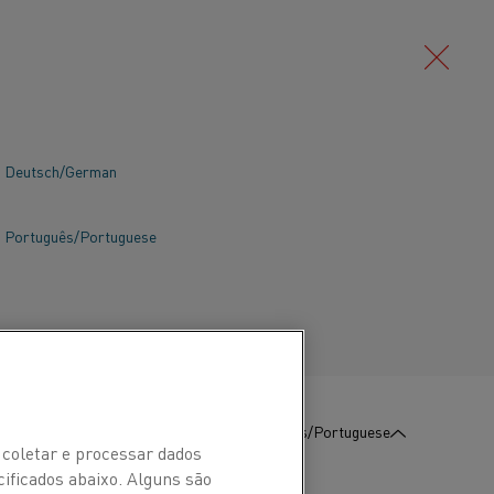
Deutsch/German
Português/Portuguese
:
Contate-Nos
Português/Portuguese
 coletar e processar dados
cificados abaixo. Alguns são