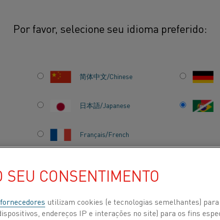
Por favor, selecione seu idioma preferido:
edor de fluxo de 60 kW para atender às demandas de potência mais alta
简体中文/Chinese
日本語/Japanese
LUXO DE
Français/French
NDER ÀS
OTÊNCIA
O SEU CONSENTIMENTO
 POR
SOBRE NÓS
CENTRO DE CONHECIMENTO
 fornecedores
utilizam cookies (e tecnologias semelhantes) para
ispositivos, endereços IP e interações no site) para os fins espe