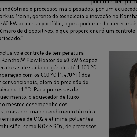
podemos ver que 
e indústrias e processos mais pesados, por um aqueced
Markus Mann, gerente de tecnologia e inovação na Kanth
e 60 kW ao nosso portfólio, agora podemos fornecer mai
mero de dispositivos, o que proporcionará um controle 
priedade.”
clusivo e controle de temperatura
®
o
Kanthal
Flow Heater de 60 kW é capaz
raturas de saída de gás de até 1.100 °C
paração com os 800 °C
(
1.470
°F)
dos
r convencionais
,
além da precisão de
ixa de ±1 °C. Para processos de
uecimento, o aquecedor de fluxo
er o mesmo desempenho dos
s, mas com maior rendimento térmico.
s emissões de CO
2
e elimina poluentes
ombustão, como NO
x
e SO
x
, de processos