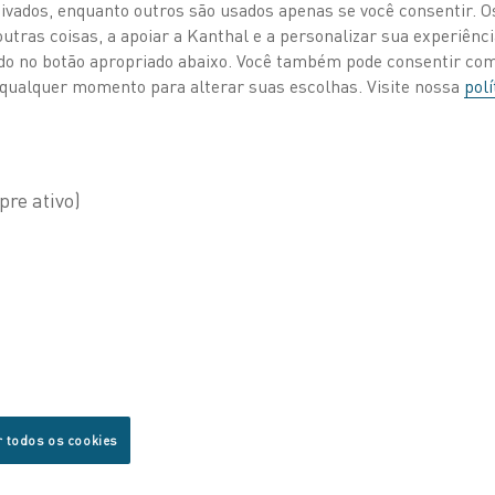
ivados, enquanto outros são usados apenas se você consentir. 
tras coisas, a apoiar a Kanthal e a personalizar sua experiência
s de ar
, Eletrificação
Publicados 28 out. 2020
ando no botão apropriado abaixo. Você também pode consentir c
 a qualquer momento para alterar suas escolhas. Visite nossa
polí
®
O
Kanthal
Flow H
principalmente par
alumínio e vidro
alta potência e u
seus processos de
queimadores a gás
elétricos reduz as
aumenta a velocida
aquecimento e min
explosões, uma vez
umidade e água n
r todos os cookies
“Temos a melhor t
® Flow Heater
setor de aquecedor