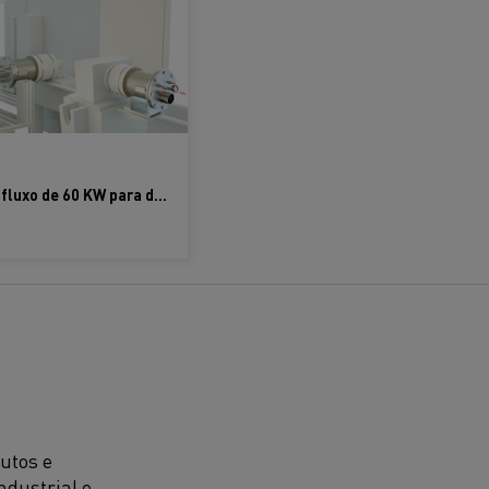
Novo aquecedor de fluxo de 60 KW para demandas de alta potência
utos e
ndustrial e