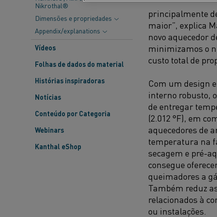
Nikrothal®
principalmente d
Dimensões e propriedades
maior”, explica 
Appendix/explanations
novo aquecedor d
minimizamos o nú
Vídeos
custo total de pro
Folhas de dados do material
Histórias inspiradoras
Com um design ex
interno robusto, 
Notícias
de entregar tempe
Conteúdo por Categoria
(2.012 °F)
,
em com
aquecedores de a
Webinars
temperatura na fa
Kanthal eShop
secagem e pré-aq
consegue oferec
queimadores a gá
Também
reduz a
relacionados à c
ou instalações.