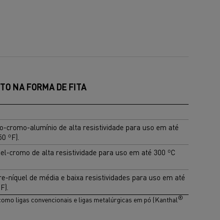
TO NA FORMA DE FITA
ro-cromo-alumínio de alta resistividade para uso em até
50 ºF).
uel-cromo de alta resistividade para uso em até 300 ºC
re-níquel de média e baixa resistividades para uso em até
F).
®
como ligas convencionais e ligas metalúrgicas em pó (Kanthal