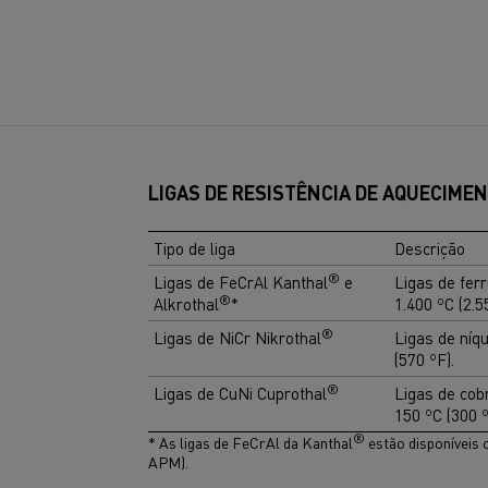
LIGAS DE RESISTÊNCIA DE AQUECIMEN
Tipo de liga
Descrição
®
Ligas de FeCrAl Kanthal
e
Ligas de fer
®
Alkrothal
*
1.400 ºC (2.5
®
Ligas de NiCr Nikrothal
Ligas de níq
(570 ºF).
®
Ligas de CuNi Cuprothal
Ligas de cob
150 ºC (300 º
®
* As ligas de FeCrAl da Kanthal
estão disponíveis 
APM).