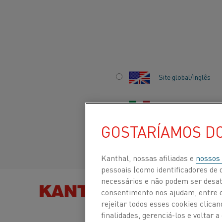
Início
Todos os produtos
Material para resistências e alta te
Site global/Inglês
FITA
Italiano/Italian
Fitas em uma ampla gama de ligas otimizadas p
temperatura e de resistência elétrica. Os tam
GOSTARÍAMOS D
0,10 a 3,5 mm (0,0039 a 0,1378 polegadas) e larg
Español/Spanish
polegadas).
Kanthal, nossas afiliadas e
nossos
pessoais (como identificadores de d
Precisa
necessários e não podem ser desat
ENTRE EM CONTATO
ENCONTRE PRODUTOS
consentimento nos ajudam, entre ou
saber
rejeitar todos esses cookies clic
finalidades, gerenciá-los e voltar