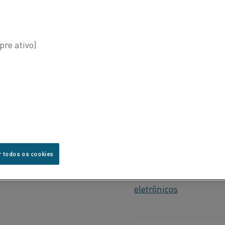
Indústrias
r todos os cookies
Eletrodomésticos e c
eletrônicos