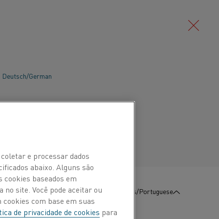
Deutsch/German
Português/Portuguese
 coletar e processar dados
cificados abaixo. Alguns são
Os cookies baseados em
 no site. Você pode aceitar ou
:
Contate-Nos
Português/Portuguese
om cookies com base em suas
tica de privacidade de cookies
para