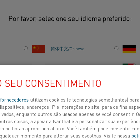
Por favor, selecione seu idioma preferido:
mperatura
Fita
简体中文/Chinese
日本語/Japanese
ara o uso em aplicações de alta
anhos padrão têm espessura de
O SEU CONSENTIMENTO
ura de 4 a 195 mm (0,157 a 7,68
Français/French
 fornecedores
utilizam cookies (e tecnologias semelhantes) para
ispositivos, endereços IP e interações no site) para os fins espe
ivados, enquanto outros são usados apenas se você consentir. 
 POR
SOBRE NÓS
CENTRO DE CONHECIMENTO
tras coisas, a apoiar a Kanthal e a personalizar sua experiência
ando no botão apropriado abaixo. Você também pode consentir c
 a qualquer momento para alterar suas escolhas. Visite nossa
polí