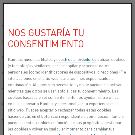
Seleccione su idioma preferido:
Inicio
Industrias
Batería
Reciclaje
Sitio global/inglés
NOS GUSTARÍA TU
SOLUCIONES DE
CONSENTIMIENTO
CALENTAMIENTO PARA
简体中文/Chinese
EL RECICLAJE DE
Deutsch/German
Kanthal, nuestras filiales y
nuestros proveedores
utilizan cookies
BATERÍAS DE IONES DE
(y tecnologías similares) para recopilar y procesar datos
LITIO
personales (como identificadores de dispositivos, direcciones IP e
Italiano/Italian
interacciones en el sitio web) para los fines especificados a
continuación. Algunos son necesarios y no se pueden desactivar,
El reciclaje de baterías de iones de litio se posiciona
日本語/Japanese
mientras que otros se usan solo si das tu consentimiento. Las
como una industria nueva y en crecimiento, con
cookies basadas en el consentimiento nos ayudan, entre otras
procesos que aún se están ajustando y
cosas, a apoyar a Kanthal y a personalizar tu experiencia en el
Português/Portuguese
perfeccionando. A la hora de encontrar el elemento
sitio web. Puedes aceptar o rechazar todas estas cookies
de calentamiento óptimo, la mejor opción es buscar
haciendo clic en el botón correspondiente a continuación. También
Español/Spanish
una solución desarrollada a medida que se
puedes aceptar cookies en función de sus propósitos, gestionar
las cookies y volver en cualquier momento para cambiar tus
implemente en las primeras etapas de la fase de