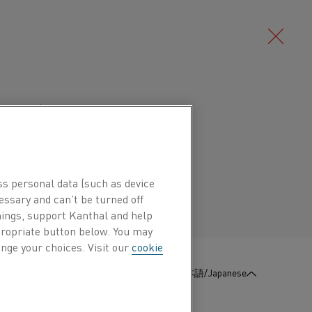
Deutsch/German
Português/Portuguese
ss personal data (such as device
essary and can’t be turned off
hings, support Kanthal and help
ppropriate button below. You may
nge your choices. Visit our
cookie
:
お問い合わせ
日本語/Japanese