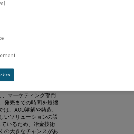
プリントとしても知られる
最大約85kgの粉末バッ
おける主な課題は、プロ
品設計を最適化すること
ついていえば、Kanthal
ロット融解施設がありま
粉末冶金の専門知識があ
」と彼は言います。 「し
発のおかげで、さらに先に
ookies
ができます。」
資し、マーケティング部門
、発売までの時間を短縮
alでは、AOD溶解や鋳造、
しいソリューションの設
しているため、冶金技術
くの大きなチャンスがあ