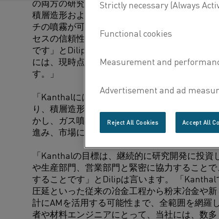
の両方の研究開発用に設計されています。3D
積層造形および熱間静水圧プレス用途の両方で、
チの噴霧が可能です。 「現在の3Dプリントに
セスの信頼性を高め、生産コストを削減し、製
です」とDilipは言います。 「85kgという重さに
には、現時点で、2kgを扱うことができるパイ
す。」
「Kanthalには、独自の材料ラインナップや
り、積層造形の継続的な研究が行われています
かし、ガス噴霧に関するSwerimとの共同開
Reject All Cookies
Accept All C
進み、市場において一層強力な地位を築くこと
「Kanthalの目標は、継続的に研究開発に投
や生産部門、営業部門と緊密に協力することで
することです」とDilipは言います。 「Kanth
圧延といった従来の冶金工程から粉末冶金や新
計にAMを活用する可能性まで、全範囲を網羅
者や材料エンジニアにとって、当社には、数多