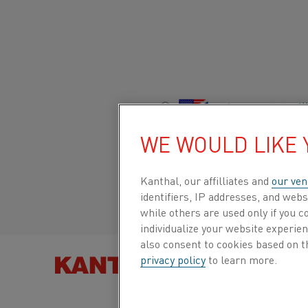
ホーム
会社概要
採用情報
堅牢な研究
重量物の3Dプリント
グローバルサイト/
HEAVY-WEIGHT 3D
WE WOULD LIKE
Italiano/Italian
Kanthal, our affilliates and
our ven
Español/Spanish
identifiers, IP addresses, and webs
研究機関のSwerimとKanthalは、実験的な
while others are used only if you 
individualize your website experie
めに力を合わせました。 「この投資によって
also consent to cookies based on t
に独自の可能性が生まれます」と言うのは、Kan
privacy policy
to learn more.
あるDilip Chandrasekaranです。
製品を以下
この実験的な噴霧装置は、粉末冶金の分野にお