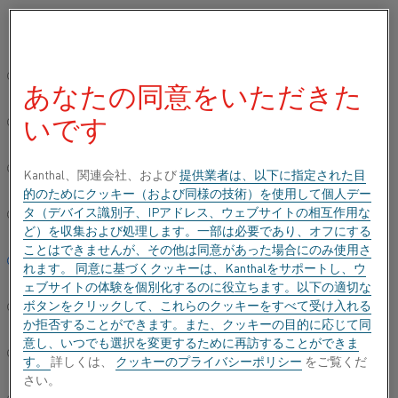
ご希望の言語を選択してください:
ホーム
会社概要
採用情報
採用
当社のオペレーターのニー
グローバルサイト/英語
あなたの同意をいただきた
当社のオペレーターのニーズ
いです
を押し上げる米国における需
简体中文/Chinese
要の急増
Deutsch/German
Kanthal、関連会社、および
提供業者は、以下に指定された目
的のためにクッキー（および同様の技術）を使用して個人デー
タ（デバイス識別子、IPアドレス、ウェブサイトの相互作用な
Italiano/Italian
コネチカット州のベスルにある当社の生産部門では、米
ど）を収集および処理します。一部は必要であり、オフにする
国でのKanthal製品に対する需要の増大を受けて、常にオ
ことはできませんが、その他は同意があった場合にのみ使用さ
日本語/Japanese
ペレーターを探し求めています。 理想的なオペレーター
れます。 同意に基づくクッキーは、Kanthalをサポートし、ウ
とは、冷静沈着で細部にまで目が行き届く人です。
ェブサイトの体験を個別化するのに役立ちます。以下の適切な
ボタンをクリックして、これらのクッキーをすべて受け入れる
Português/Portuguese
か拒否することができます。また、クッキーの目的に応じて同
「私は、現在、2021年を通してオペレーターを探してい
意し、いつでも選択を変更するために再訪することができま
ます」と言うのは、生産監督者のStacey Ambroseです。
Español/Spanish
す。
詳しくは、
クッキーのプライバシーポリシー
をご覧くだ
彼女は4つの部門にわたって15名の従業員を監督していま
さい。
す。 「優れたオペレーターとは、ペースの速い環境でタ