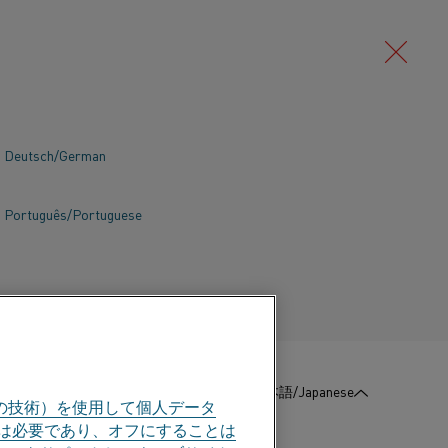
Deutsch/German
Português/Portuguese
にインドのKanthalに入社しました。 キャ
を考えていくことが大切だということです。
の多い州であるマハラシュトラ州での販売を担
:
お問い合わせ
日本語/Japanese
最近では、世界的なIHヒーターの会社で働い
の技術）を使用して個人データ
部は必要であり、オフにすることは