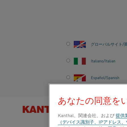
ホーム
会社概要
採用情報
採用
Kanthalでのキャリアを追
グローバルサイト/
KANTHALでの
Italiano/Italian
Español/Spanish
Kanir Mehtaは、世界をリードする製品を
リアの初期段階にいる他の人への彼のアドバイ
あなたの同意を
Kanir Mehtaは、ヒーティングシステム
製品を以下
当しています。 大学で工学とマーケティングの
Kanthal、関連会社、および
提供
ていました。
（デバイス識別子、IPアドレス