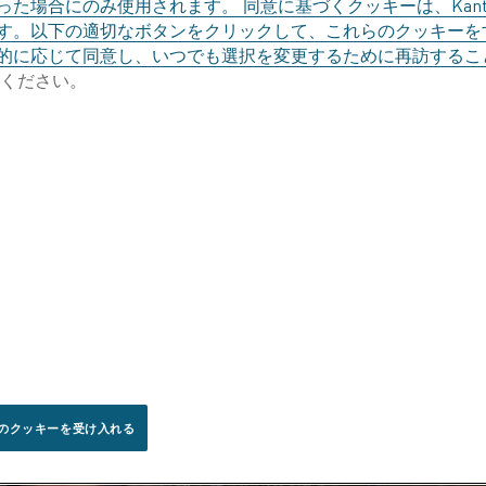
た場合にのみ使用されます。 同意に基づくクッキーは、Kant
す。以下の適切なボタンをクリックして、これらのクッキーを
門性を高めていきます」と結んでいます。
的に応じて同意し、いつでも選択を変更するために再訪するこ
ください。
えてもらいます。 やがて彼は顧客に会い始めることに
Kanirは、「すでに顔なじみのお客様もいます」と言
幅広い製品範囲の抵抗加熱ソリューションからどのよう
ネルギー価格が比較的高い彼が担当している地域では、Ka
。 持続可能性の側面は、インドの顧客にとってますま
のクッキーを受け入れる