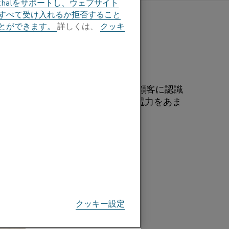
halをサポートし、ウェブサイト
すべて受け入れるか拒否すること
とができます。
詳しくは、
クッキ
なります。
います。
に利益を得ることができるかを、顧客に認識
nthalの加熱ソリューションが電力をあま
す重要な要素になっています。
クッキー設定