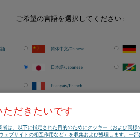
ご希望の言語を選択してください:
求する
英語
简体中文/Chinese
キャリアを追求する
日本語/Japanese
Français/French
扱う強力で有名なブランドで働く機会に惹かれ、2022年の初め
スは、幅広い知識を身につけ、お客さまと一緒に解決策
いただきたいです
のシニアセールスエンジニアとして、インドで2番目に人口
のカテゴリで探す
会社概要
ナレッジハブ
修士号を取得して、卒業後営業を6年半経験しました。 
業者は、以下に指定された目的のためにクッキー（および同様
、ウェブサイトの相互作用など）を収集および処理します。一