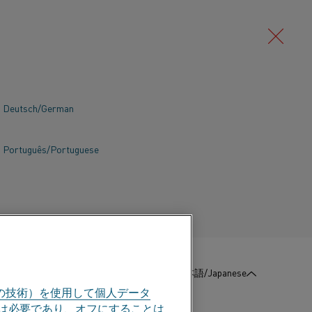
Deutsch/German
工では、高温材料をさらに成形する必
の成形には、希望のサイズを得るため
Português/Portuguese
が含まれます。 材料を成形可能な形状
セス全体を通じて高温をキープするこ
:
お問い合わせ
日本語/Japanese
の技術）を使用して個人データ
部は必要であり、オフにすることは