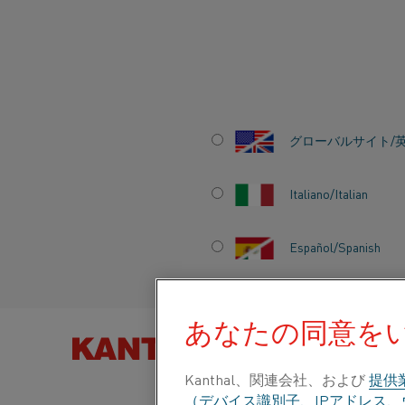
ホーム
業種
アルミニウム
二次アルミニウム
回転式加熱炉
グローバルサイト/
回転式加熱炉
Italiano/Italian
Español/Spanish
あなたの同意を
製品を以下
Kanthal、関連会社、および
提供
（デバイス識別子、IPアドレス