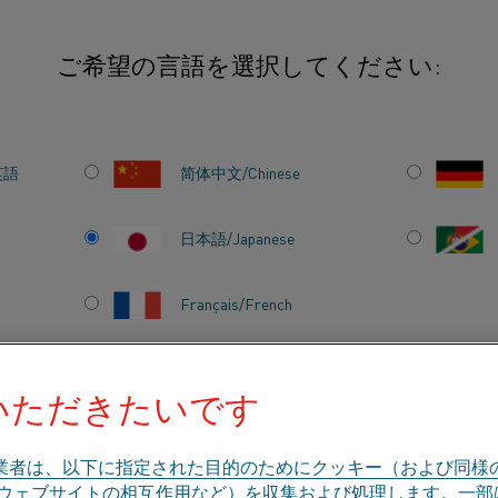
ご希望の言語を選択してください:
英語
简体中文/Chinese
二次アルミニウム加
要があります。 こ
日本語/Japanese
のプレスまたは成形
に保つために、プロ
Français/French
とが重要です。
いただきたいです
のカテゴリで探す
会社概要
ナレッジハブ
業者は、以下に指定された目的のためにクッキー（および同様
、ウェブサイトの相互作用など）を収集および処理します。一