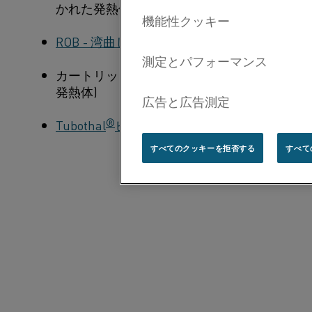
あ
かれた発熱体)
り
ROB - 湾曲した発熱体
ま
カートリッジ状の発熱体(棒束状やケージ状の
す
発熱体)
か？
®
Tubothal
ヒーター
すべてのクッキーを拒否する
すべて