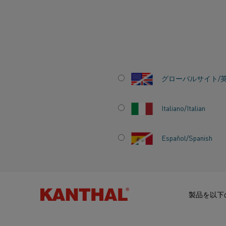
ホーム
すべての製品
炉製品
電気式ヒーター
金属発熱体加
グローバルサイト/
金属発熱体加工品
Italiano/Italian
50～1425°C (120～2600°F)の発熱体温度向けのKa
®
はNikrothal
ニッケルクロム合金でワイヤーま
ー。
Español/Spanish
炉室へと容易に構成
幅広い温度範囲
製品を以下
長寿命