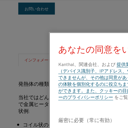
も
お問い合わせ
っ
と
詳
あなたの同意を
し
製品仕様
ダウンロード
インフォメーション
く
Kanthal、関連会社、および
提供
（デバイス識別子、IPアドレス
知
できませんが、その他は同意があっ
発熱体の種類
の体験を個別化するのに役立ちま
る
ができます。また、クッキーの目
必
当社ではどんな仕様にも合わせて、また短納期
ーのプライバシーポリシー
をご覧
で金属ヒーターを製造することができます。 形
要
状例:
が
コイル状の発熱体(らせん状の発熱体や端に巻