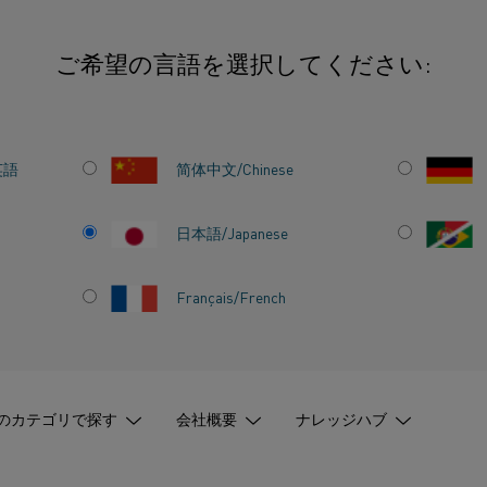
ご希望の言語を選択してください:
工品
英語
简体中文/Chinese
日本語/Japanese
®
nthal
鉄・クロム・アルミ合金また
たは帯材からできた既製の金属ヒータ
Français/French
のカテゴリで探す
会社概要
ナレッジハブ