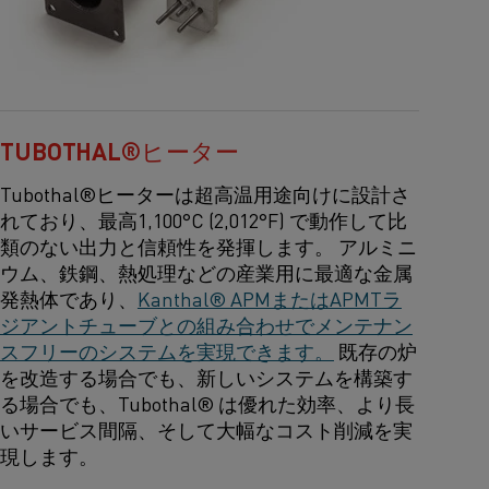
TUBOTHAL®ヒーター
Tubothal®ヒーターは超高温用途向けに設計さ
れており、最高1,100°C
(
2,012°F
)
で動作して
比
類のない出力と信頼性を発揮します。 アルミニ
ウム、鉄鋼、熱処理などの産業用に最適な金属
発熱体であり、
Kanthal® APMまたはAPMT
ラ
ジアントチューブとの組み合わせでメンテナン
スフリーのシステムを実現できます。
既存の炉
を改造する場合でも、新しいシステムを構築す
る場合でも、Tubothal® は優れた効率、より長
いサービス間隔、そして大幅なコスト削減を実
現します。