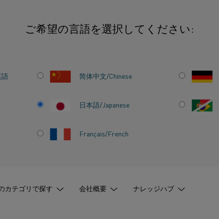
ご希望の言語を選択してください:
ス加熱に対する電気加熱の利点
英語
简体中文/Chinese
にお
鉄鋼メーカーは、ロ
スヒーターから電気
する
日本語/Japanese
御を
大幅に向上
させ
改善し、
CO
2
排出量
Français/French
のカテゴリで探す
会社概要
ナレッジハブ