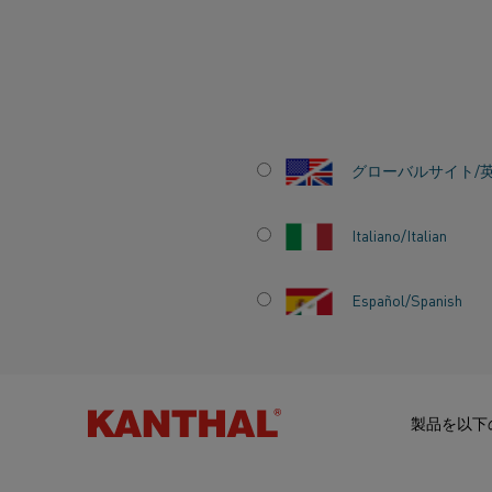
ホーム
業種
スチール
連続炉
ローラーハース炉におけるガ
グローバルサイト/
ローラーハース炉
けるガス加熱に対
Italiano/Italian
電気加熱の利点
Español/Spanish
製品を以下