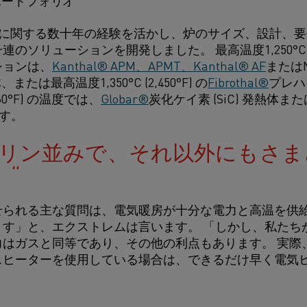
気加熱に関する数十年の経験を活かし、炉のサイズ、設計、
ソリューションを開発しました。 最高温度1,250°C (2,
ションは、
Kanthal® APM、APMT、Kanthal® AF
または
たは最高温度1,350°C (2,450°F) の
Fibrothal®
プレハ
,360°F) の温度では、
Globar®
炭化ケイ素 (SiC) 発熱体また
ます。
リン並みで、それ以外にもさま
。
せられる主な質問は、電気暖房が十分な電力と高温を供
ます」と、エクストレムは言います。 「しかし、私たち
力はガスと同等であり、その他の利点もあります。 実際
スヒーターを使用している場合は、できるだけ早く電気