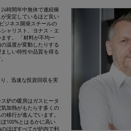
24時間年中無休で連続稼
スが安定しているほど良い
alビジネス開発スチールの
ペシャリスト、ヨナス・エ
ます。 「材料が不均一
内の温度が変動したりする
望ましい特性や品質を得る
す。
より、迅速な投資回収を実
ース炉の暖房はガスヒータ
電気加熱がもたらす多くの
への移行が進んでいます。
ぼ100%とはるかに高い
熱のほぼすべてが炉内で利