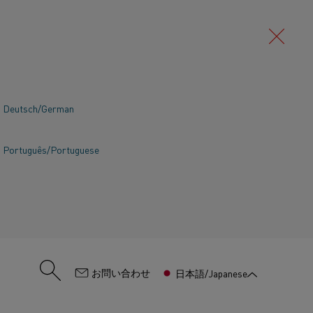
Deutsch/German
ーラーハース炉のヒーターを従来のガ
ヒーターに切り替えることで、温度制
Português/Portuguese
るとともに、エネルギー効率を大幅に
を
ほぼゼロにする
ことができます。
:
お問い合わせ
日本語/Japanese