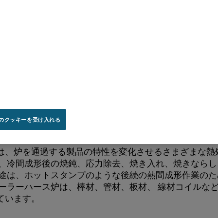
て、ローラーハース炉は棒鋼、管、板材、線材コイルな
ために不可欠です。 炉の大きさや温度には大きな差があ
一な熱は最終製品の品質にとって極めて重要です。
のクッキーを受け入れる
ス炉プロセスの概要
は、炉を通過する製品の特性を変化させる
さまざまな熱
、
冷間成形後の焼鈍、応力除去、焼き入れ、
焼きならし
途は、
ホットスタンプのような
後続の
熱間成形作業のた
ーラーハース炉は
、
棒材、管材、
板材
、
線材コイルな
ています
。