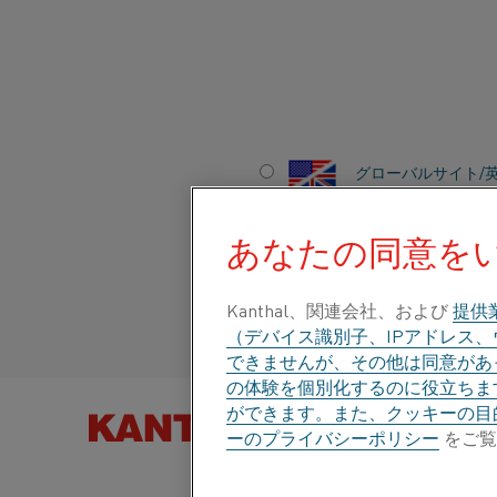
ホーム
業種
自動車
自動車部品の熱処理
グローバルサイト/
自動車部品の熱処
あなたの同意を
Italiano/Italian
Español/Spanish
Kanthal、関連会社、および
提供
（デバイス識別子、IPアドレス
できませんが、その他は同意があっ
の体験を個別化するのに役立ちま
ができます。また、クッキーの目
製品を以下
ーのプライバシーポリシー
をご覧