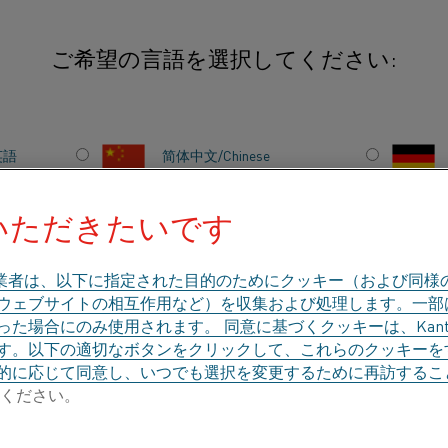
ご希望の言語を選択してください:
英語
简体中文/Chinese
理
Kanthalプログ
金属材料のさまざま
いただきたいです
日本語/Japanese
す。 当社の製品は
ます。
Français/French
業者は、以下に指定された目的のためにクッキー（および同様
、ウェブサイトの相互作用など）を収集および処理します。一
た場合にのみ使用されます。 同意に基づくクッキーは、Kant
す。以下の適切なボタンをクリックして、これらのクッキーを
的に応じて同意し、いつでも選択を変更するために再訪するこ
のカテゴリで探す
会社概要
ナレッジハブ
ください。