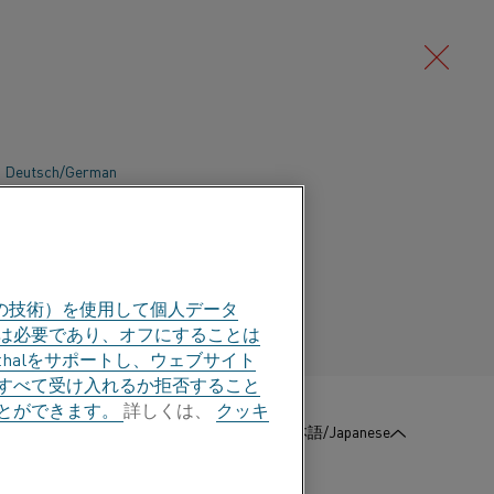
Deutsch/German
ラムには、鉄鋼、アルミニウムやその他の
な種類の熱処理用の製品が含まれま
Português/Portuguese
以下のような用途で幅広く使用されてい
の技術）を使用して個人データ
部は必要であり、オフにすることは
halをサポートし、ウェブサイト
すべて受け入れるか拒否すること
とができます。
詳しくは、
クッキ
:
お問い合わせ
日本語/Japanese