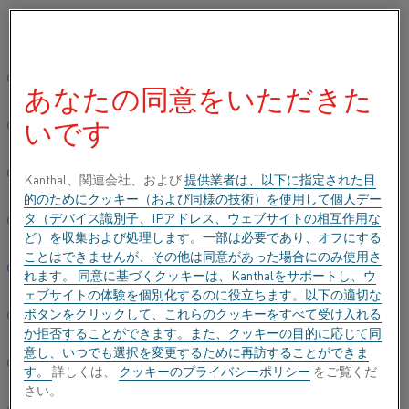
ご希望の言語を選択してください:
ホーム
用途
エネルギー節約および持続可能性の用途
リチウ
グローバルサイト/英語
あなたの同意をいただきた
リチウムイオン電池の
いです
製造
简体中文/Chinese
カソード材の生産には、煆焼プロセスで約800〜
Deutsch/German
Kanthal、関連会社、および
提供業者は、以下に指定された目
1,000℃の温度が必要です。 また、カソード材の極
的のためにクッキー（および同様の技術）を使用して個人デー
めて高い純度レベルを維持できるように生産工程を
タ（デバイス識別子、IPアドレス、ウェブサイトの相互作用な
Italiano/Italian
ど）を収集および処理します。一部は必要であり、オフにする
設計、制御する必要があります。
ことはできませんが、その他は同意があった場合にのみ使用さ
日本語/Japanese
れます。 同意に基づくクッキーは、Kanthalをサポートし、ウ
ェブサイトの体験を個別化するのに役立ちます。以下の適切な
ボタンをクリックして、これらのクッキーをすべて受け入れる
Português/Portuguese
か拒否することができます。また、クッキーの目的に応じて同
意し、いつでも選択を変更するために再訪することができま
Español/Spanish
す。
詳しくは、
クッキーのプライバシーポリシー
をご覧くだ
さい。