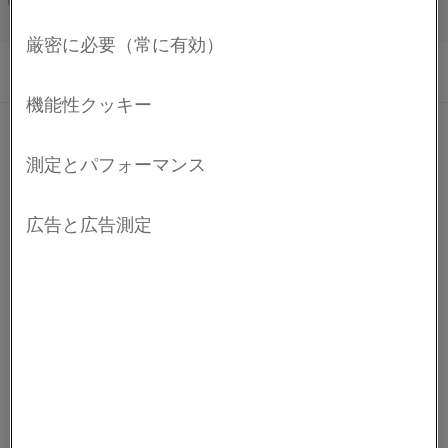
Français/French
から酸化雰囲気まで、幅広い炉内雰囲気に対応し、直接
1580°C (2875°F)までの温度で運転可能な、ユニークな性能
を持つ新しい電気ヒーターです。Kanthal Super ERヒータ
ーにより、1つの炉の中で、サイクル中に酸化、不活性、
浸炭、窒化、還元、および低真空雰囲気と、雰囲気条件
が変わる焼成サイクルが運転可能になりました。
Kanthal Super ERヒーターの新しく特に優れた特性が実現
した主な理由は、このヒーターに純アルミナの保護被膜
がある為です。 アルミナ層は、ドライ水素雰囲気中でも
高温でヒーターの表面に形成されます。 エレメントは、
高アルミナ担体と直接接触しても腐食反応を起こすこと
なく使用することができます。
Kanthal Super ERヒーターは、幅広い炉内雰囲気とプロセ
スをカバーします。 ドライ水素や酸化と還元性雰囲気が
交わる炉内で焼結する、殆どの粉末冶金用途 フェライト
焼結やMLCC焼成工程用の水素雰囲気の連続炉。