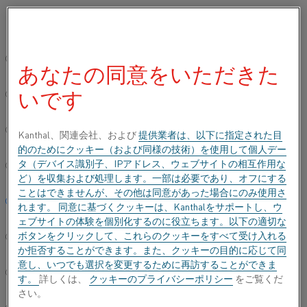
ご希望の言語を選択してください:
ホーム
すべての製品
Datasheets
材料データシート
Kantha
グローバルサイト/英語
あなたの同意をいただきた
KANTHAL® SUPER ER
いです
简体中文/Chinese
二珪化モリブデン
Deutsch/German
Kanthal、関連会社、および
提供業者は、以下に指定された目
的のためにクッキー（および同様の技術）を使用して個人デー
データシートが更新されました
2024-09-09 10:45
(以前の
タ（デバイス識別子、IPアドレス、ウェブサイトの相互作用な
Italiano/Italian
バージョンはすべて書き換えられています)
ど）を収集および処理します。一部は必要であり、オフにする
ことはできませんが、その他は同意があった場合にのみ使用さ
日本語/Japanese
れます。 同意に基づくクッキーは、Kanthalをサポートし、ウ
ェブサイトの体験を個別化するのに役立ちます。以下の適切な
PDFでダウンロードする
ボタンをクリックして、これらのクッキーをすべて受け入れる
Português/Portuguese
か拒否することができます。また、クッキーの目的に応じて同
意し、いつでも選択を変更するために再訪することができま
Español/Spanish
す。
詳しくは、
クッキーのプライバシーポリシー
をご覧くだ
さい。
Kanthal Super ERヒーターは、非常にドライな還元雰囲気