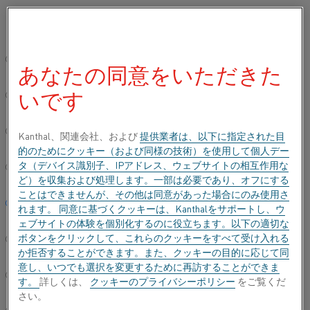
ご希望の言語を選択してください:
ホーム
すべての製品
Datasheets
材料データシート
グローバルサイト/英語
あなたの同意をいただきた
材料データシート
いです
简体中文/Chinese
当社の多様な合金および材料については、材料デー
Deutsch/German
Kanthal、関連会社、および
提供業者は、以下に指定された目
タシートをご覧ください。 材料の詳細が必要な場
的のためにクッキー（および同様の技術）を使用して個人デー
合は、
お問い合わせ
ください。
タ（デバイス識別子、IPアドレス、ウェブサイトの相互作用な
Italiano/Italian
ど）を収集および処理します。一部は必要であり、オフにする
ことはできませんが、その他は同意があった場合にのみ使用さ
日本語/Japanese
れます。 同意に基づくクッキーは、Kanthalをサポートし、ウ
ェブサイトの体験を個別化するのに役立ちます。以下の適切な
キーワード
ボタンをクリックして、これらのクッキーをすべて受け入れる
Português/Portuguese
か拒否することができます。また、クッキーの目的に応じて同
意し、いつでも選択を変更するために再訪することができま
Español/Spanish
す。
詳しくは、
クッキーのプライバシーポリシー
をご覧くだ
さい。
検