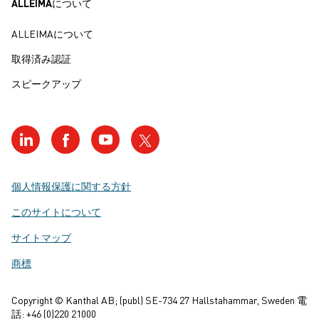
ALLEIMAについて
ALLEIMAについて
温度 °C
20
-1
-1
W m
K
16
取得済み認証
スピークアップ
温度 °C
20
200
400
600
800
1000
-1
-1
kJ kg
K
0.46
0.63
0.72
1.00
0.80
0.73
融点、単位:°C
1500
個人情報保護に関する方針
空気中での最大連続運
1000
このサイトについて
転温度、単位:°C
サイトマップ
磁気特性
約600°C (キュリー点)まで磁
性を持つ材料です。
商標
放射率 - 完全に酸化し
0.70
Copyright © Kanthal AB; (publ) SE-734 27 Hallstahammar, Sweden 電
た材料
話: +46 (0)220 21000