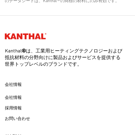
のデータシートは、Kanthal
の商標の材料にのみ有効です。
温度 °C
20
100
200
400
600
800
1000
GPa
220
210
205
190
170
150
130
温度 °C
900
MPa
30
Kanthal®
温
100
200
300
400
500
600
700
800
900
1000
110
度
°C
Kanthal
®
は、工業用ヒーティングテクノロジーおよび
温度 °C
800
1000
Ct
1.00
1.02
1.03
1.04
1.05
1.08
1.09
1.10
1.11
1.11
1.1
抵抗材料の分野向けに製品およびサービスを提供する
MPa
4
1
世界トップレベルのブランドです。
-6
温度 °C
熱膨張 x 10
/K
会社情報
20～250
11
会社情報
20～500
12
採用情報
20～750
14
お問い合わせ
20～1000
15