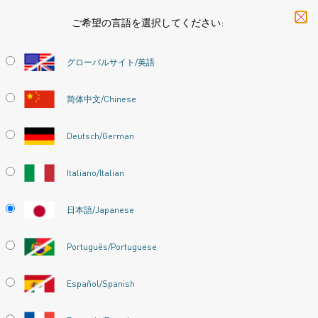
ご希望の言語を選択してください:
ホーム
すべての製品
Datasheets
材料データシート
Alkroth
グローバルサイト/英語
ALKROTHAL® 720
简体中文/Chinese
抵抗発熱合金(丸線)および抵抗材
Deutsch/German
データシートが更新されました
2024-09-09 10:13
(以前の
Italiano/Italian
バージョンはすべて書き換えられています)
日本語/Japanese
PDFでダウンロードする
Português/Portuguese
Español/Spanish
®
Alkrothal
720ワイヤーは、1000°C (1830°F)までの