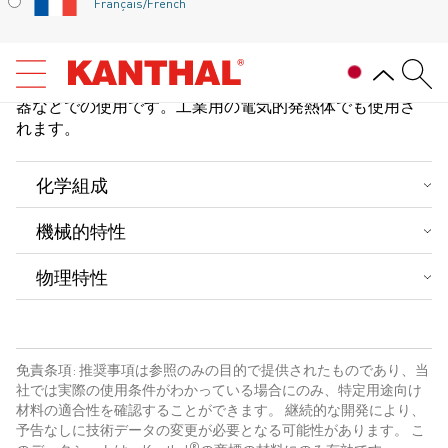
温度で使用できるフェライト系鉄・クロム・アルミ
Français/French
合金(FeCrAl合金)です。
®
Alkrothal
720の一般的な用途は、制動抵抗器や加減抵抗
器などでの使用です。工業用の電気的発熱体でも使用さ
れます。
化学組成
C %
Si %
Mn %
Cr %
Al %
Fe %
機械的特性
組成式
4.0
バランス
厚さ
降伏強度
引張強度
伸び率
硬度
最小
-
-
-
12.0
-
物理特性
R
R
A
p0.2
m
3
密度、単位: g/cm
7.30
最大
0.08
0.7
0.7
14.0
-
mm
MPa
MPa
%
Hv
2
20°Cでの電気的抵抗値、単位: Ω mm
/m
1.20
1.0～3.0
420
550
20
200
免責条項: 推奨事項は参照のみの目的で提供されたものであり、当
ポアソン比
0.30
社では実際の使用条件がわかっている場合にのみ、特定用途向け
材料の適合性を確認することができます。 継続的な開発により、
予告なしに技術データの変更が必要となる可能性があります。 こ
®