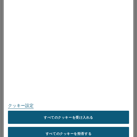
ALLEIMAについて
ALLEIMAについて
融点 °C (°F)
1150 (2102)
取得済み認証
空気中での最大連続運転温度 °C
400 (752)
(°F)
スピークアップ
磁気特性
非磁性の材料で
す
個人情報保護に関する方針
このサイトについて
サイトマップ
クッキー設定
商標
すべてのクッキーを受け入れる
Copyright © Kanthal AB; (publ) SE-734 27 Hallstahammar, Sweden 電
すべてのクッキーを拒否する
話: +46 (0)220 21000