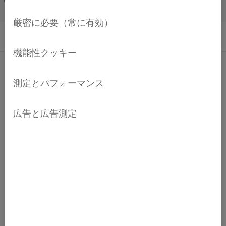
用に適した中くらいの固有抵抗を持つ銅・ニッケル
Français/French
合金(CuNi合金)です。
®
Cuprothal
30は、一般的に加熱電線、ヒューズ、シャン
ト、抵抗器、さまざまなタイプのコントローラなどの用
途に使用されます。
化学組成
Ni %
Mn %
Cu %
機械的特性
組成式
21.0
1.5
バランス
線径
降伏強度
引張強度
伸び率
硬度
物理特性
Ø
R
R
A
p0.2
m
3
3
密度、単位: g/cm
(lb/in
)
8.9
(0.322)
mm (インチ)
MPa (ksi)
MPa (ksi)
%
Hv
2
20°Cでの電気的抵抗値、単位: Ω mm
/m (Ω
0.30
1.00 (0.04)
170 (25)
380 (55)
30
110
免責条項: 推奨事項は参照のみの目的で提供されたものであり、当
circ. mil/ft)
(180)
社では実際の使用条件がわかっている場合にのみ、特定用途向け
2.20 (0.09)
160 (23)
360 (52)
32
100
材料の適合性を確認することができます。 継続的な開発により、
予告なしに技術データの変更が必要となる可能性があります。 こ
®