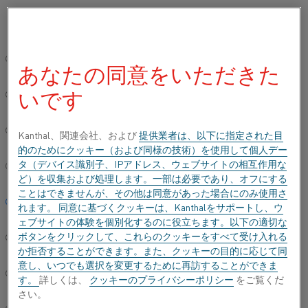
ご希望の言語を選択してください:
ホーム
すべての製品
Datasheets
材料データシート
Cuproth
グローバルサイト/英語
あなたの同意をいただきた
CUPROTHAL® 30
いです
简体中文/Chinese
抵抗発熱合金(丸線)および抵抗材
Deutsch/German
Kanthal、関連会社、および
提供業者は、以下に指定された目
的のためにクッキー（および同様の技術）を使用して個人デー
データシートが更新されました
2021-06-30 07:22
(以前の
タ（デバイス識別子、IPアドレス、ウェブサイトの相互作用な
Italiano/Italian
バージョンはすべて書き換えられています)
ど）を収集および処理します。一部は必要であり、オフにする
ことはできませんが、その他は同意があった場合にのみ使用さ
日本語/Japanese
れます。 同意に基づくクッキーは、Kanthalをサポートし、ウ
ェブサイトの体験を個別化するのに役立ちます。以下の適切な
PDFでダウンロードする
ボタンをクリックして、これらのクッキーをすべて受け入れる
Português/Portuguese
か拒否することができます。また、クッキーの目的に応じて同
意し、いつでも選択を変更するために再訪することができま
Español/Spanish
す。
詳しくは、
クッキーのプライバシーポリシー
をご覧くだ
さい。
®
Cuprothal
30は、400°C (750°F)までの温度での使