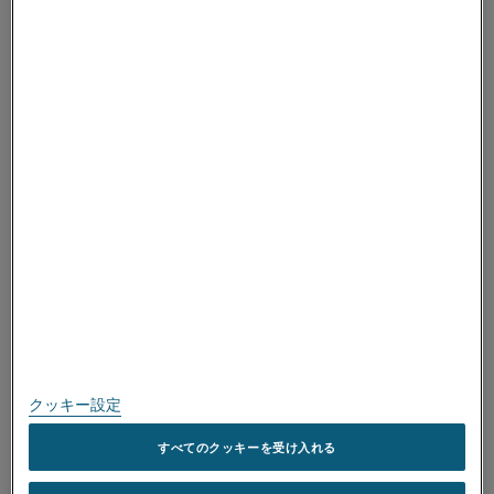
-6
-6
温度 °C (°F)
熱膨張係数 x 10
/K (10
/°F)
ALLEIMAについて
20～250 (68～482)
11 (6.1)
ALLEIMAについて
20～500 (68～932)
12 (6.7)
取得済み認証
20～750 (68～1382)
14 (7.8)
スピークアップ
20～1000 (68～1832)
15 (8.3)
温度 °C
50
600
800
1000
1200
1400
温度 °F
122
1112
1472
1832
2192
2552
個人情報保護に関する方針
-1
-1
W m
K
11
20
22
26
27
35
このサイトについて
-1
-1
-1
Btu h
ft
°F
6.4
11.6
12.7
15.0
15.6
20.2
サイトマップ
クッキー設定
商標
すべてのクッキーを受け入れる
温度 °C
20
200
400
600
800
1000
1200
1400
Copyright © Kanthal AB; (publ) SE-734 27 Hallstahammar, Sweden 電