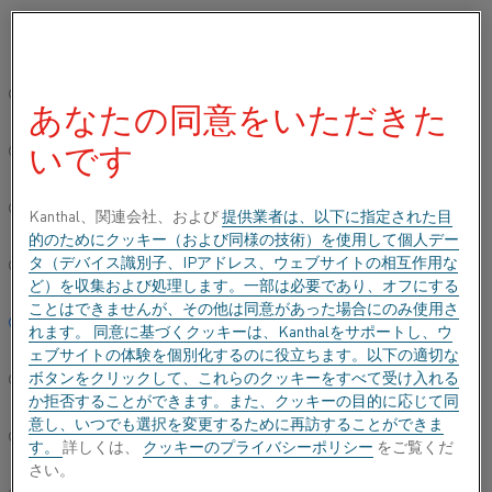
ご希望の言語を選択してください:
ホーム
すべての製品
Datasheets
材料データシート
Kanthal
グローバルサイト/英語
あなたの同意をいただきた
KANTHAL® A-1
いです
简体中文/Chinese
抵抗発熱合金(丸線)および抵抗材
Deutsch/German
Kanthal、関連会社、および
提供業者は、以下に指定された目
的のためにクッキー（および同様の技術）を使用して個人デー
データシートが更新されました
2024-09-09 10:19
(以前の
タ（デバイス識別子、IPアドレス、ウェブサイトの相互作用な
Italiano/Italian
バージョンはすべて書き換えられています)
ど）を収集および処理します。一部は必要であり、オフにする
ことはできませんが、その他は同意があった場合にのみ使用さ
日本語/Japanese
れます。 同意に基づくクッキーは、Kanthalをサポートし、ウ
ェブサイトの体験を個別化するのに役立ちます。以下の適切な
PDFでダウンロードする
ボタンをクリックして、これらのクッキーをすべて受け入れる
Português/Portuguese
か拒否することができます。また、クッキーの目的に応じて同
意し、いつでも選択を変更するために再訪することができま
Español/Spanish
す。
詳しくは、
クッキーのプライバシーポリシー
をご覧くだ
さい。
®
Kanthal
A-1ワイヤーは、1400°C (2550°F)までの温