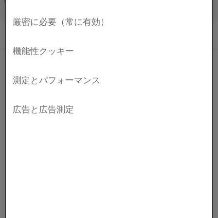
度で使用できるフェライト系鉄・クロム・アルミ合
Français/French
金(FeCrAl合金)です。 この合金の特徴は、高固有抵
抗と非常に優れた耐酸化性です。
®
Kanthal
A-1ワイヤーの一般的な用途は、熱処理、セラ
ミック、ガラス、鉄鋼、電子産業向けの高温炉内の電気
的発熱体での使用です
化学組成
C %
Si %
Mn %
Cr %
Al %
Fe %
機械的特性
†
組成式
5.8
バランス
線径
降伏強度
引張強度
伸び率
硬度
物理特性
最小
-
-
-
20.5
-
Ø
R
R
A
p0.2
m
3
3
密度、単位: g/cm
(lb/in
)
7.10
最大
0.08
0.7
0.4
23.5
-
(0.257)
mm (インチ)
MPa (ksi)
MPa (ksi)
%
Hv
2
20°Cでの電気的抵抗値、単位: Ω mm
/m (Ω
1.45
1.0 (0.04)
545 (79)
760 (110)
20
240
†
免責条項: 推奨事項は参照のみの目的で提供されたものであり、当
circ. mil/ft)
(872)
社では実際の使用条件がわかっている場合にのみ、特定用途向け
4.0 (0.16)
475 (69)
680 (99)
18
230
材料の適合性を確認することができます。 継続的な開発により、
ポアソン比
0.30