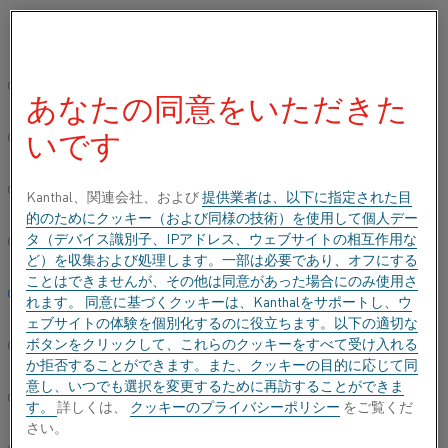
ご希望の言語を選択してください:
ホーム
すべての製品
Datasheets
材料データシート
Ni 99,6
グローバルサイト/英語
あなたの同意をいただきた
NI 99,6
いです
简体中文/Chinese
抵抗発熱合金(丸線)および抵抗材
Deutsch/German
Kanthal、関連会社、および
提供業者は、以下に指定された目
的のためにクッキー（および同様の技術）を使用して個人デー
データシートが更新されました
2021-06-30 07:22
(以前の
タ（デバイス識別子、IPアドレス、ウェブサイトの相互作用な
Italiano/Italian
バージョンはすべて書き換えられています)
ど）を収集および処理します。一部は必要であり、オフにする
ことはできませんが、その他は同意があった場合にのみ使用さ
日本語/Japanese
れます。 同意に基づくクッキーは、Kanthalをサポートし、ウ
ェブサイトの体験を個別化するのに役立ちます。以下の適切な
PDFでダウンロードする
ボタンをクリックして、これらのクッキーをすべて受け入れる
Português/Portuguese
か拒否することができます。また、クッキーの目的に応じて同
意し、いつでも選択を変更するために再訪することができま
Español/Spanish
す。
詳しくは、
クッキーのプライバシーポリシー
をご覧くだ
さい。
Ni 99,6は、炭素含有量が最大0.02%に制御された純