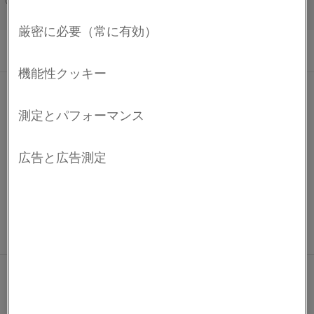
ニッケル合金(Ni合金)です。 不純物含有量が非常に
Français/French
2
低いため、固有抵抗は0.08 Ω mm
/mです。
Ni 99,6は厳しい真空用途に適しています。
化学組成
C %
Si %
Mn %
Ni %
公称成分
免責条項: 推奨事項は参照のみの目的で提供されたものであり、当
最小
99.6
社では実際の使用条件がわかっている場合にのみ、特定用途向け
最大
0.02
0.08
0.1
-
材料の適合性を確認することができます。 継続的な開発により、
予告なしに技術データの変更が必要となる可能性があります。 こ
®
のデータシートは、Kanthal
の商標の材料にのみ有効です。
Kanthal®