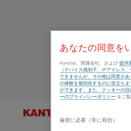
ホーム
すべての製品
Datasheets
材料データシート
Nikrot
あなたの同意を
グローバルサイト/
NIKROTHAL® 80
Kanthal、関連会社、および
提供
Italiano/Italian
（デバイス識別子、IPアドレス
抵抗発熱合金(丸線)および抵抗材
できませんが、その他は同意があっ
Español/Spanish
の体験を個別化するのに役立ちま
ができます。また、クッキーの目
データシートが更新されました
2024-09-09 10:2
ーのプライバシーポリシー
をご覧
のバージョンはすべて書き換えられています)
製品を以下
PDFでダウンロードする