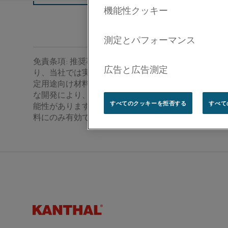
免責条項: 推奨事項は参照のみの目的で提供されたも
り、当社では実際の使用条件がわかっている場合に
定用途向け材料の適合性を確認することができます。
な開発により、予告なしに技術データの変更が必要
®
すべてのクッキーを拒否する
すべて
能性があります。 このデータシートは、Kanthal
の
料にのみ有効です。
Kanthal®