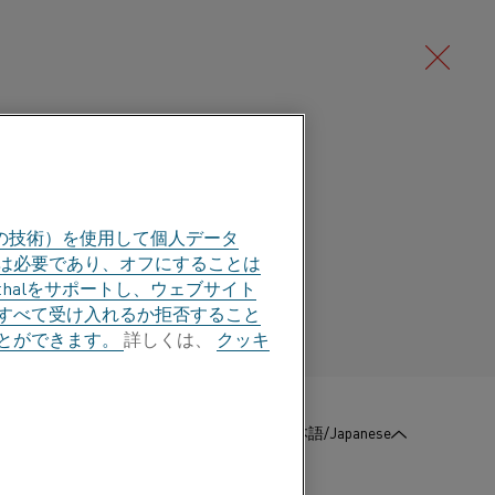
Deutsch/German
00°C (2190°F)までの温度で使用できる
合金(NiCr合金)です。 この合金
の技術）を使用して個人データ
Português/Portuguese
耐酸化性、非常に優れた形状安定性
部は必要であり、オフにすることは
halをサポートし、ウェブサイト
溶接も非常に容易です。
すべて受け入れるか拒否すること
とができます。
詳しくは、
クッキ
品や工業炉の抵抗発熱体で使用されています。 代表
、温水器、プラスチック成形金型、はんだこ
ーターです。
:
お問い合わせ
日本語/Japanese
®
ikrothal
80は他のニッケル・クロム