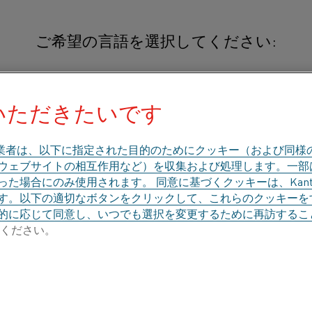
ご希望の言語を選択してください:
hal® 80
いただきたいです
英語
简体中文/Chinese
Nikrothal® 80ワイヤーは、12
オーステナイト系ニッケル・クロム
業者は、以下に指定された目的のためにクッキー（および同様
日本語/Japanese
の特徴は、高固有抵抗、優れた
、ウェブサイトの相互作用など）を収集および処理します。一
た場合にのみ使用されます。 同意に基づくクッキーは、Kant
です。 使用後の延性に優れ、
Français/French
す。以下の適切なボタンをクリックして、これらのクッキーを
的に応じて同意し、いつでも選択を変更するために再訪するこ
Nikrothal® 80ワイヤーは家電製
5
(以前
ください。
的な用途は、ヘアアイロン、アイロン
て、シーズヒーター、カートリッジヒ
のカテゴリで探す
会社概要
ナレッジハブ
表面酸化被膜の極めて優れた親和性により、N
合金と比べ、長寿命化を実現します。