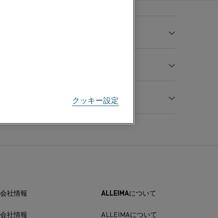
Cr %
Ni %
Fe %
微量元素
バランス
追加済み
19.0
-
-
-
強度
伸び率
硬度
21.0
-
2.0*
-
クッキー設定
A
8.30
%
Hv
/m
1.09
30
180
30
160
600
700
800
900
1000
1100
1200
会社情報
ALLEIMAについて
1.04
1.04
1.04
1.04
1.05
1.06
1.07
会社情報
ALLEIMAについて