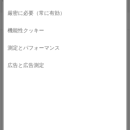
テナイト系ニッケル・クロム合金(NiCr合金)です。
Français/French
この合金は高い機械的強度を特徴とし、1100°C
(2012°F)までの炉内温度に適しています。
®
Nikrothal
35/19 Cbの一般的な用途は、メッシュベルト
のワイヤーです。
化学組成
C %
Si %
Mn %
Cr %
Ni %
Nb %
Fe %
機械的特性
組成式
1.0
バランス
線径
降伏強度
引張強度
伸び率
硬度
最小
-
1.0
-
18.0
34.0
-
-
物理特性
Ø
R
R
A
p0.2
m
3
3
密度、単位: g/cm
(lb/in
)
7.90
最大
0.15
3.0
1.0
21.0
37.0
-
-
(0.285)
mm (インチ)
MPa (ksi)
MPa (ksi)
%
HV
2
20°Cでの電気的抵抗値、単位: Ω mm
/m (Ω
1.04
1.0 (0.039)
450 (65)
750 (109)
30
180
免責条項: 推奨事項は参照のみの目的で提供されたものであり、当
circ. mil/ft)
(626)
社では実際の使用条件がわかっている場合にのみ、特定用途向け
材料の適合性を確認することができます。 継続的な開発により、
予告なしに技術データの変更が必要となる可能性があります。 こ
温度 °C (°F)
900 (1652)
®