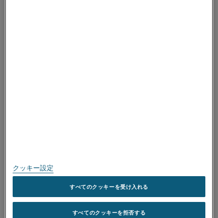
ALLEIMAについて
温
20
100
200
300
400
500
600
700
800
900
100
度
ALLEIMAについて
°C
取得済み認証
温
68
212
392
572
752
932
1112
1292
1472
1652
183
度
スピークアップ
°F
W
13
14
15
16
18
19
21
22
24
25
26
-1
m
-1
K
Btu
8
8
9
9
10
11
12
13
14
14
15
-
h
個人情報保護に関する方針
1
-
ft
1
-
°F
このサイトについて
1
サイトマップ
クッキー設定
商標
温
20
100
200
すべてのクッキーを受け入れる
300
400
500
600
700
800
900
度
Copyright © Kanthal AB; (publ) SE-734 27 Hallstahammar, Sweden 電
°C
すべてのクッキーを拒否する
話: +46 (0)220 21000