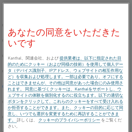
ご希望の言語を選択してください:
ホーム
すべての製品
Datasheets
材料データシート
Nikroth
グローバルサイト/英語
あなたの同意をいただきた
NIKROTHAL® 35/19 CB
いです
简体中文/Chinese
構造材
Deutsch/German
Kanthal、関連会社、および
提供業者は、以下に指定された目
的のためにクッキー（および同様の技術）を使用して個人デー
データシートが更新されました
2021-06-30 07:22
(以前の
タ（デバイス識別子、IPアドレス、ウェブサイトの相互作用な
Italiano/Italian
バージョンはすべて書き換えられています)
ど）を収集および処理します。一部は必要であり、オフにする
ことはできませんが、その他は同意があった場合にのみ使用さ
日本語/Japanese
れます。 同意に基づくクッキーは、Kanthalをサポートし、ウ
ェブサイトの体験を個別化するのに役立ちます。以下の適切な
PDFでダウンロードする
ボタンをクリックして、これらのクッキーをすべて受け入れる
Português/Portuguese
か拒否することができます。また、クッキーの目的に応じて同
意し、いつでも選択を変更するために再訪することができま
Español/Spanish
す。
詳しくは、
クッキーのプライバシーポリシー
をご覧くだ
さい。
®
Nikrothal
35/19 Cbは、ニオブが添加されたオース