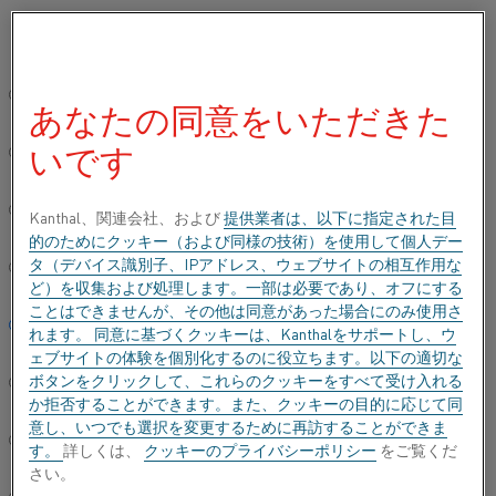
ご希望の言語を選択してください:
ホーム
すべての製品
Datasheets
材料データシート
Cuprot
グローバルサイト/英語
あなたの同意をいただきた
CUPROTHAL® WX
いです
简体中文/Chinese
熱電対ワイヤー
Deutsch/German
Kanthal、関連会社、および
提供業者は、以下に指定された目
的のためにクッキー（および同様の技術）を使用して個人デー
データシートが更新されました
2021-06-30 07:22
(以前の
タ（デバイス識別子、IPアドレス、ウェブサイトの相互作用な
Italiano/Italian
バージョンはすべて書き換えられています)
ど）を収集および処理します。一部は必要であり、オフにする
ことはできませんが、その他は同意があった場合にのみ使用さ
日本語/Japanese
れます。 同意に基づくクッキーは、Kanthalをサポートし、ウ
ェブサイトの体験を個別化するのに役立ちます。以下の適切な
PDFでダウンロードする
ボタンをクリックして、これらのクッキーをすべて受け入れる
Português/Portuguese
か拒否することができます。また、クッキーの目的に応じて同
意し、いつでも選択を変更するために再訪することができま
Español/Spanish
す。
詳しくは、
クッキーのプライバシーポリシー
をご覧くだ
さい。
®
Cuprothal
WXは、タイプKの熱電対の補償導線の