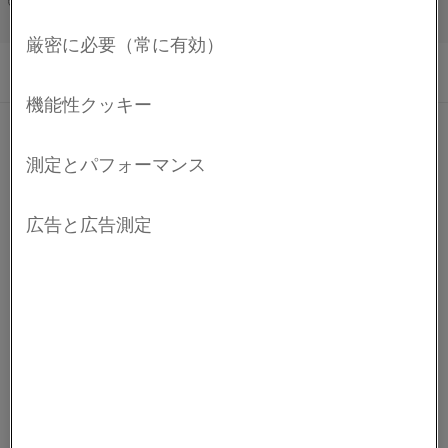
負極材に使用されるオーステナイト系銅・ニッケル
Français/French
合金(CuNi合金)です。参照基準を満たすため、
®
Cuprothal
WXは鉄と合わせる必要があります。
化学組成
Cu %
Ni %
Fe %
Mn %
機械的特性
公称成分
バランス
43.0
2.0
2.0
線径
降伏強度
引張強度
伸び率
熱電特性
Ø
R
R
A
p0.2
m
物理特性
mm
MPa
MPa
%
温度 °C
100
200
3
密度、単位 :g/cm
8.90
0.32
-
550
25
mV
4.096
8.139
2
20°Cでの電気的抵抗値、単位: Ω mm
/m
0.52
-6
免責条項: 推奨事項は参照のみの目的で提供されたものであり、当
20°C～100°Cでの
抵抗温度係数x 10
/K
100
社では実際の使用条件がわかっている場合にのみ、特定用途向け
材料の適合性を確認することができます。 継続的な開発により、
予告なしに技術データの変更が必要となる可能性があります。 こ
®
のデータシートは、Kanthal
の商標の材料にのみ有効です。