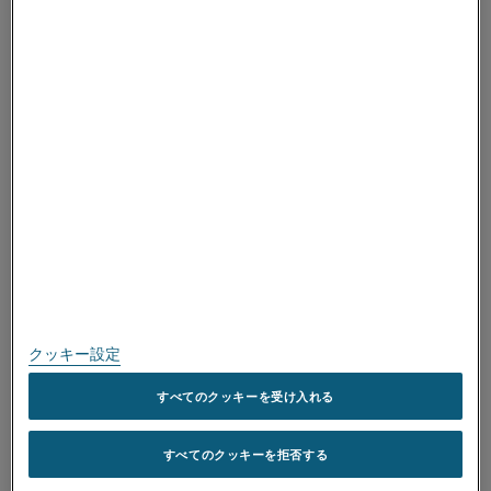
ALLEIMAについて
取得済み認証
スピークアップ
個人情報保護に関する方針
このサイトについて
サイトマップ
クッキー設定
商標
すべてのクッキーを受け入れる
Copyright © Kanthal AB; (publ) SE-734 27 Hallstahammar, Sweden 電
すべてのクッキーを拒否する
話: +46 (0)220 21000