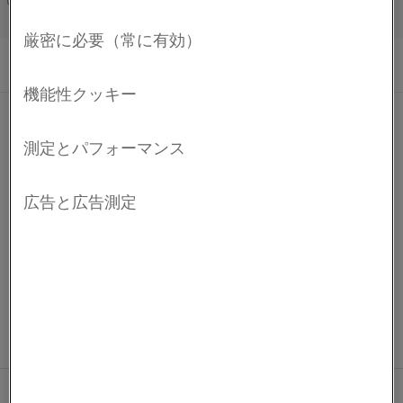
ーブなどにあるバイメタルサーモスタットの抵抗ス
Français/French
トリップや高熱膨張部品が挙げられます。
化学組成
Mn %
Ni %
Cr %
Fe %
機械的特性
組成式
0.4
22
3
バランス
物理特性
3
密度、g/cm
8.2
2
20°Cでの電気的抵抗値、Ω mm
/m
0.79
免責条項: 推奨事項は参照のみの目的で提供されたものであり、当
熱膨張係数
社では実際の使用条件がわかっている場合にのみ、特定用途向け
材料の適合性を確認することができます。 継続的な開発により、
予告なしに技術データの変更が必要となる可能性があります。 こ
-6
温度範囲
熱膨張 x 10
/K
®
のデータシートは、Kanthal
の商標の材料にのみ有効です。
30～130 °C
19.3