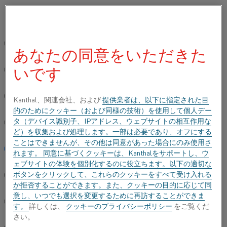
ご希望の言語を選択してください:
ホーム
すべての製品
Datasheets
材料データシート
22-3
グローバルサイト/英語
あなたの同意をいただきた
22-3
いです
简体中文/Chinese
帯材
Deutsch/German
Kanthal、関連会社、および
提供業者は、以下に指定された目
的のためにクッキー（および同様の技術）を使用して個人デー
データシートが更新されました
2021-06-30 07:22
(以前の
タ（デバイス識別子、IPアドレス、ウェブサイトの相互作用な
Italiano/Italian
バージョンはすべて書き換えられています)
ど）を収集および処理します。一部は必要であり、オフにする
ことはできませんが、その他は同意があった場合にのみ使用さ
日本語/Japanese
れます。 同意に基づくクッキーは、Kanthalをサポートし、ウ
ェブサイトの体験を個別化するのに役立ちます。以下の適切な
PDFでダウンロードする
ボタンをクリックして、これらのクッキーをすべて受け入れる
Português/Portuguese
か拒否することができます。また、クッキーの目的に応じて同
意し、いつでも選択を変更するために再訪することができま
Español/Spanish
す。
詳しくは、
クッキーのプライバシーポリシー
をご覧くだ
さい。
22-3の一般的な用途には、ガスストーブや電気スト