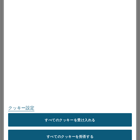
ALLEIMAについて
20～1000
15
ALLEIMAについて
取得済み認証
スピークアップ
温度 °C
50
600
800
1000
1200
-1
-1
W m
K
11
20
22
26
27
温度 °C
20
200
400
600
800
1000
1200
個人情報保護に関する方針
-1
-1
kJ kg
K
0.46
0.56
0.63
0.75
0.71
0.72
0.74
このサイトについて
サイトマップ
クッキー設定
融点、単位:°C
1500
商標
すべてのクッキーを受け入れる
空気中での最大連続運
1300
Copyright © Kanthal AB; (publ) SE-734 27 Hallstahammar, Sweden 電
転温度、単位:°C
すべてのクッキーを拒否する
話: +46 (0)220 21000