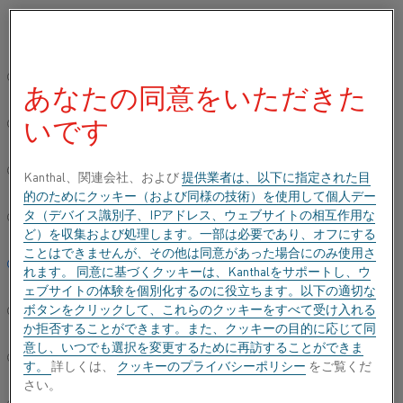
ご希望の言語を選択してください:
ホーム
すべての製品
Datasheets
材料データシート
Kantha
グローバルサイト/英語
あなたの同意をいただきた
KANTHAL® D
いです
简体中文/Chinese
帯材
Deutsch/German
Kanthal、関連会社、および
提供業者は、以下に指定された目
的のためにクッキー（および同様の技術）を使用して個人デー
データシートが更新されました
2024-09-09 10:32
(以前の
タ（デバイス識別子、IPアドレス、ウェブサイトの相互作用な
Italiano/Italian
バージョンはすべて書き換えられています)
ど）を収集および処理します。一部は必要であり、オフにする
ことはできませんが、その他は同意があった場合にのみ使用さ
日本語/Japanese
れます。 同意に基づくクッキーは、Kanthalをサポートし、ウ
ェブサイトの体験を個別化するのに役立ちます。以下の適切な
PDFでダウンロードする
ボタンをクリックして、これらのクッキーをすべて受け入れる
Português/Portuguese
か拒否することができます。また、クッキーの目的に応じて同
意し、いつでも選択を変更するために再訪することができま
Español/Spanish
す。
詳しくは、
クッキーのプライバシーポリシー
をご覧くだ
さい。
Kanthal® D帯材は、1300°C (2370°F)までの温度で