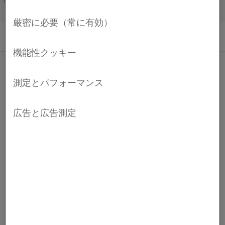
使用可能なフェライト系鉄・クロム・アルミ合金
Français/French
(FeCrAl合金)です。 この合金の特徴は、高固有抵抗
と優れた耐酸化性です。
Kanthal® D帯材の一般的な用途は、工業炉における電気
的発熱体としての使用です。
化学組成
C %
Si %
Mn %
Cr %
Al %
Fe %
機械的特性
組成式
4.8
バランス
厚さ
降伏強度
引張強度
伸び率
硬度
最小
-
-
-
20.5
-
物理特性
R
R
A
p0.2
m
3
密度、単位: g/cm
7.25
最大
0.08
0.7
0.5
23.5
-
mm
MPa
MPa
%
Hv
2
20°Cでの電気抵抗値、単位: Ω mm
/m
1.35
2.0
470
630
21
220
免責条項: 推奨事項は参照のみの目的で提供されたものであり、当
ポアソン比
0.30
社では実際の使用条件がわかっている場合にのみ、特定用途向け
材料の適合性を確認することができます。 継続的な開発により、
予告なしに技術データの変更が必要となる可能性があります。 こ
温度 °C
900
®