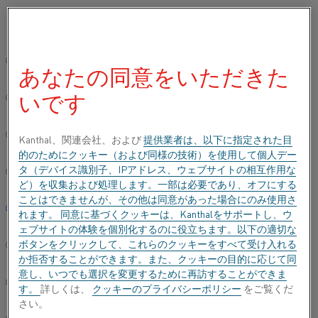
ご希望の言語を選択してください:
ホーム
すべての製品
Fibrothal®拡散炉用カセット
グローバルサイト/英語
あなたの同意をいただきた
FIBROTHAL®拡散炉用
いです
カセット
简体中文/Chinese
半導体製造では、直線的な温度均一性がプロセスの
Deutsch/German
Kanthal、関連会社、および
提供業者は、以下に指定された目
結果を左右します。 拡散プロセスの精度、応答、
的のためにクッキー（および同様の技術）を使用して個人デー
制御は熱源に左右されます。 当社のFibrothal®ラ
タ（デバイス識別子、IPアドレス、ウェブサイトの相互作用な
Italiano/Italian
ど）を収集および処理します。一部は必要であり、オフにする
イトゲージおよびヘビーゲージ拡散炉用カセット
ことはできませんが、その他は同意があった場合にのみ使用さ
は、特定の要求に合わせてカスタマイズできます。
日本語/Japanese
れます。 同意に基づくクッキーは、Kanthalをサポートし、ウ
ライトゲージカセットは、より低い処理温度で重要
ェブサイトの体験を個別化するのに役立ちます。以下の適切な
な温度制御と応答精度を提供します。 ヘビーゲー
ボタンをクリックして、これらのクッキーをすべて受け入れる
Português/Portuguese
ジのカセットは、多様で高温の用途で安定した信頼
か拒否することができます。また、クッキーの目的に応じて同
性の高い加熱を行います。 Fibrothal®拡散炉用カ
意し、いつでも選択を変更するために再訪することができま
Español/Spanish
セットは、水平炉および垂直炉での軽元素と重元素
す。
詳しくは、
クッキーのプライバシーポリシー
をご覧くだ
さい。
の混合による半導体製造を改善し、性能と信頼性を