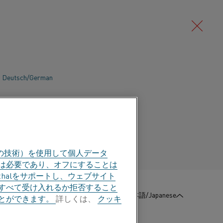
Deutsch/German
Português/Portuguese
の技術）を使用して個人データ
部は必要であり、オフにすることは
halをサポートし、ウェブサイト
すべて受け入れるか拒否すること
:
お問い合わせ
日本語/Japanese
とができます。
詳しくは、
クッキ