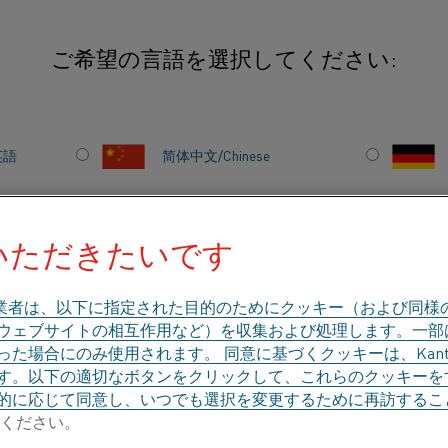
ご希望の言語を選択してください:
ラジアントチューブ
英語
简体中文/Chinese
アントチューブ
日本語/Japanese
応したU型およびW型のラジアントチューブ。
いただきたいです
ロム(NiCr)合金と、2種類の材料を組
®
APMおよびKanthal
APMT鉄・クロ
Français/French
業者は、以下に指定された目的のためにクッキー（および同様
、ウェブサイトの相互作用など）を収集および処理します。一
ロム・アルミ合金の詳細
た場合にのみ使用されます。 同意に基づくクッキーは、Kant
す。以下の適切なボタンをクリックして、これらのクッキーを
のカテゴリで探す
会社概要
ナレッジハブ
的に応じて同意し、いつでも選択を変更するために再訪するこ
ください。