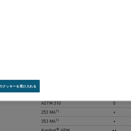
高温腐食特性
のクッキーを受け入れる
材料
空気/酸化雰囲気内
ASTM 310
0
1)
253 MA
+
1)
353 MA
+
®
Kanthal
APM
++