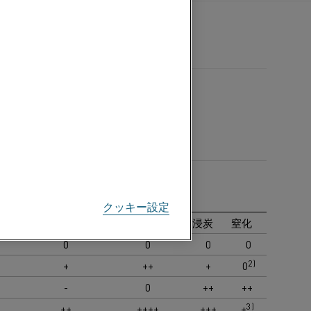
クッキー設定
硫黄の酸化
硫黄の還元
浸炭
窒化
0
0
0
0
2)
+
++
+
0
-
0
++
++
3)
++
++++
+++
+