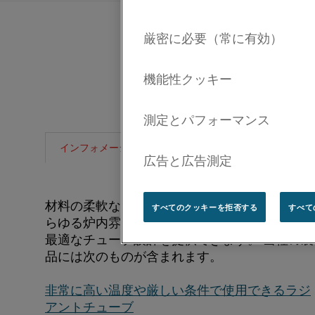
っ
と
詳
し
く
知
製品仕様
ダウンロード
インフォメーション
る
必
®
材料の柔軟な選択により、Kanthal
は事実上あ
すべてのクッキーを拒否する
すべて
らゆる炉内雰囲気、プロセス温度、設置設計に
要
最適なチューブ設計を提供できます。 当社の製
が
品には次のものが含まれます。
あ
非常に高い温度や厳しい条件で使用できるラジ
アントチューブ