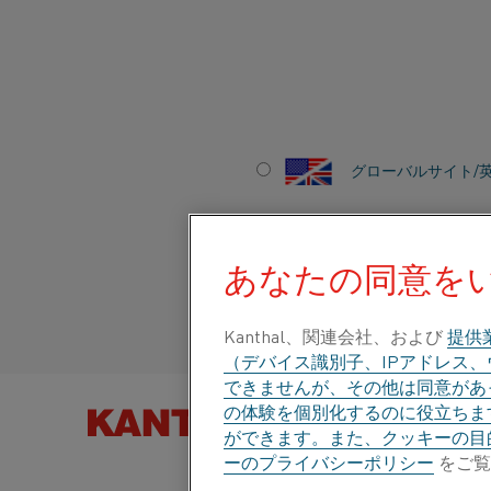
ホーム
すべての製品
炉製品
炉用チューブ
U型およびW型
グローバルサイト/
U型およびW型のラジ
Italiano/Italian
最大1250°C (2280°F)のチューブ温度に対
あなたの同意を
®
Kanthal
のラジアントチューブには、ニッケルク
®
み合わせた、非常に厳しい環境向けのKanthal
Español/Spanish
ム・アルミ(FeCrAl)合金が含まれます。
Kanthal、関連会社、および
提供
（デバイス識別子、IPアドレス
®
®
Kanthal
APMおよびKanthal
APMT鉄・ク
できませんが、その他は同意があっ
の体験を個別化するのに役立ちま
製品を以下
ができます。また、クッキーの目
も
パンフレットをダウンロード
お問い合わせ
ーのプライバシーポリシー
をご覧