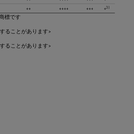
3)
++
++++
+++
+
OYの商標です
発生することがあります>
発生することがあります>