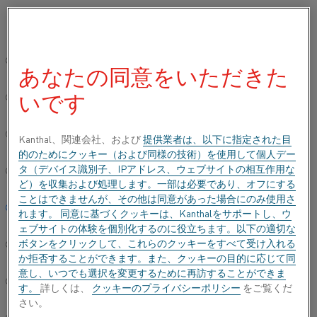
ご希望の言語を選択してください:
ホーム
ナレッジハブ
感動的なストーリー
女性はどこに?
グローバルサイト/英語
あなたの同意をいただきた
女性はどこに?
いです
简体中文/Chinese
Deutsch/German
Kanthal、関連会社、および
提供業者は、以下に指定された目
的のためにクッキー（および同様の技術）を使用して個人デー
タ（デバイス識別子、IPアドレス、ウェブサイトの相互作用な
Italiano/Italian
ど）を収集および処理します。一部は必要であり、オフにする
ことはできませんが、その他は同意があった場合にのみ使用さ
日本語/Japanese
れます。 同意に基づくクッキーは、Kanthalをサポートし、ウ
ェブサイトの体験を個別化するのに役立ちます。以下の適切な
ボタンをクリックして、これらのクッキーをすべて受け入れる
Português/Portuguese
か拒否することができます。また、クッキーの目的に応じて同
意し、いつでも選択を変更するために再訪することができま
Español/Spanish
す。
詳しくは、
クッキーのプライバシーポリシー
をご覧くだ
カテゴリー:
採用情報
さい。