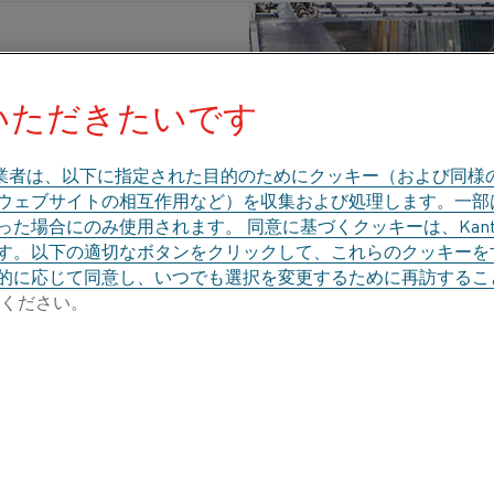
いただきたいです
発行済み 12 4月 2024
業者は、以下に指定された目的のためにクッキー（および同様
、ウェブサイトの相互作用など）を収集および処理します。一
た場合にのみ使用されます。 同意に基づくクッキーは、Kant
ラス生産には、加熱ソリューションをガスか
す。以下の適切なボタンをクリックして、これらのクッキーを
切り替えには課題が伴うことを認識すること
的に応じて同意し、いつでも選択を変更するために再訪するこ
ください。
nthalグローバルプロダクトマネージャーであるSa
提供します。
メソポタミアで砂、ソーダ、石灰を混ぜる技術が発見さ
4,000年にわたる歴史の中で、ガラス産業は何度も変貌
しています。 Kanthalのグローバルプロダクトマネージ
karは、先進的な加熱ソリューションの世界的リーダーであるK