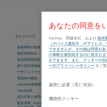
あなたの同意を
ナレッジハブ
カテゴリー:
ガラス
Kanthal、関連会社、および
提供
（デバイス識別子、IPアドレス
加熱材料の知識
できませんが、その他は同意があっ
持続可能なガ
抵抗発熱合金
の体験を個別化するのに役立ちま
ただし、この
低温用途用抵抗合金
ができます。また、クッキーの目
ーのプライバシーポリシー
をご覧
撚り抵抗発熱線
するために、Ka
デザインファクター
しての見解を
発熱体の種類
Kanthal®発熱体の主要データ
ガラス製造は、
Tubothal®
んできました。 
設計計算と標準許容差
は新たな課題に直面
配送形態 - Kanthal®、
Pimpalner
Alkrothal®、Nikrothal®