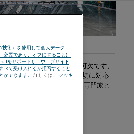
の技術）を使用して個人データ
部は必要であり、オフにすることは
halをサポートし、ウェブサイト
ら電気に移行することが不可欠です。
すべて受け入れるか拒否すること
が重要です。 この変化に適切に対応
とができます。
詳しくは、
クッキ
chin Pimpalnerkarが専門家と
れて以来、長い道のりを歩
を遂げてきましたが、現在
ャーであるSachin
anthalが、業界の進化か