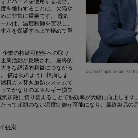
フォアハースを使用する場合、
温度を維持することは、欠陥や
めに非常に重要です。 電気
ュールは、温度制御を実現し、
ス生産を保証する上で極めて重
arは、企業の持続可能性への取り
る企業活動が反映され、最終的
る大きな経済的利益につながる
Sachin Pimpalnerkar, Kanth
。 彼は次のように指摘しま
石燃料ガス焚き加熱システムで
よってかなりのエネルギー損失
電気加熱に切り替えることで熱効率が大幅に向上します
わたって比類のない温度制御が可能になり、最終製品の
利の提案