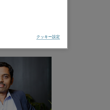
明します。
確な温度を維持
クッキー設定