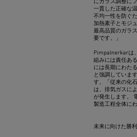
にガラス調整に
一貫した正確な
不均一性を防ぐた
加熱素子とモジ
最高品質のガラ
要です。」
Pimpalnerk
組みには責任あ
には長期にわた
と強調しています
す。「従来の化
は、排気ガスに
が発生します。 
製造工程全体に
未来に向けた勝