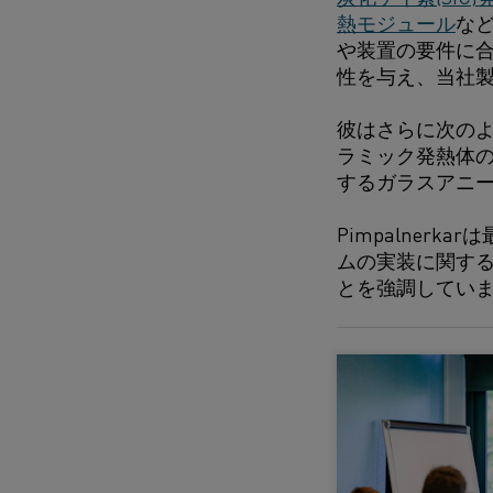
熱モジュール
な
や装置の要件に合
性を与え、当社
彼はさらに次のよ
ラミック発熱体の
するガラスアニ
Pimpalne
ムの実装に関する
とを強調してい