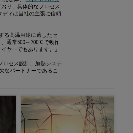
ており、具体的なプロセス
タディは当社の主張に信頼
に達する高温用途に適したセ
常500～700℃で動作
ライヤーでもあります。」
択、プロセス設計、加熱システ
可欠なパートナーであるこ