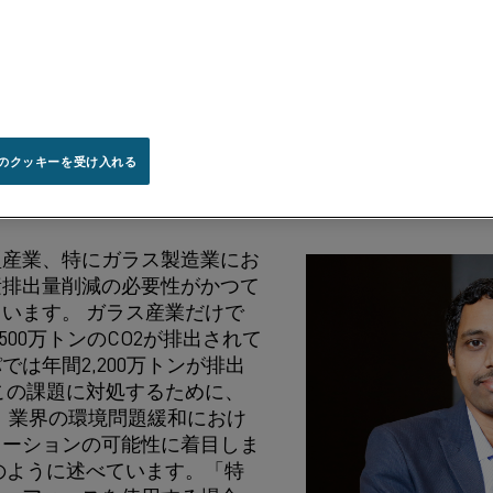
克服する上で、信頼できるパートナーになる方法かを説
率性の融合
不整合を防ぐには、一貫した正
のクッキーを受け入れる
が重要です。
型産業、特にガラス製造業にお
素排出量削減の必要性がかつて
います。 ガラス産業だけで
500万トンのCO2が排出されて
では年間2,200万トンが排出
この課題に対処するために、
arは、業界の環境問題緩和におけ
ューションの可能性に着目しま
のように述べています。「特