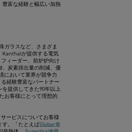
、豊富な経験と幅広い加熱
特殊ガラスなど、さまざま
anthalが提供する電気
、フィーダー、前炉炉向け
御、炭素排出量の削減、優
ス環境において業界が競争力
きる経験豊富なパートナー
を提供してきた90年以上
えたお客様にとって理想的
製品とサービスについてお客様
ます。「たとえば
Globar®
2)発熱体、
Superthal®発