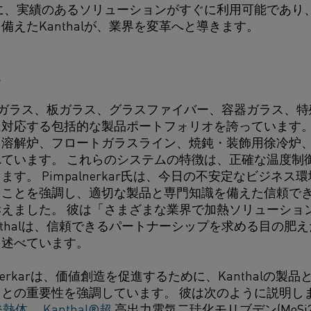
に、実績のあるソリューションがすぐに利用可能であり
備えたKanthalが、業界を変革へと導きます。
統
、光学ガラス、板ガラス、グラスファイバー、容器ガラス、
対応する包括的な製品ポートフォリオを誇っています。 K
、溶解炉、フロートガラスライン、焼鈍・装飾用徐冷炉
ています。 これらのシステムの特徴は、正確な温度制
す。 Pimpalnerkar氏は、今日の不安定なビジネ
ることを強調し、適切な製品と専門知識を備えた信頼で
えました。 彼は「さまざまな業界で加熱ソリューション
nthalは、信頼できるパートナーシップを求める目の肥
と述べています。
lnerkarは、価値創造を促進するために、Kanthalの
との重要性を強調しています。 彼は次のように説明し
発熱体
、
Kanthal®超
高出力電気二珪化モリブデン(MoSi