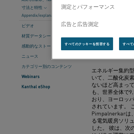
ら生じる課題を
寸法と特性
Appendix/explanations
持続可能性と効
ビデオ
材質データシート
欠陥や
すべてのクッキーを拒否する
すべて
感動的なストーリー
すること
ニュース
カテゴリー別のコンテンツ
エネルギー集約
Webinars
いて、二酸化炭
ないほど高まって
Kanthal eShop
も、世界全体で9,
おり、ヨーロッパ
されています。 
Pimpalnerk
る電気暖房ソリ
した。 彼は、次