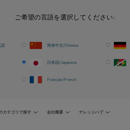
ご希望の言語を選択してください:
界の課題を克服
英語
简体中文/Chinese
日本語/Japanese
Français/French
ス業界の課
のカテゴリで探す
会社概要
ナレッジハブ