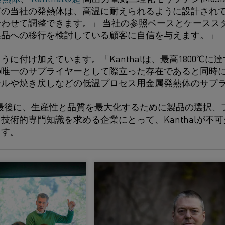
どの当社の発熱体は、高温に耐えられるように設計され
わせて調整できます。」 当社の参照ベースとケースス
製品への移行を検討している顧客に自信を与えます。」
うに付け加えています。「Kanthalは、最高1800℃
唯一のサプライヤーとして際立った存在であると同時に、通
ールや焼き戻しなどの低温プロセス用金属発熱体のサプ
rkarは最後に、生産性と品質を最大化するために製品の選
技術的専門知識を求める企業にとって、Kanthalが不
ます。