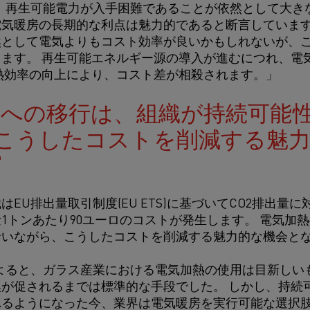
rkarは、再生可能電力が入手困難であることが依然として
気暖房の長期的な利点は魅力的であると断言しています
然として電気よりもコスト効率が良いかもしれないが、
ます。 再生可能エネルギー源の導入が進むにつれ、電
熱効率の向上により、コスト差が相殺されます。」
熱への移行は、組織が持続可能
こうしたコストを削減する魅
はEU排出量取引制度(EU ETS)に基づいてCO2排出量
1トンあたり90ユーロのコストが発生します。 電気加
沿いながら、こうしたコストを削減する魅力的な機会と
rkarによると、ガラス産業における電気加熱の使用は目新
が促されるまでは標準的な手段でした。 しかし、持続
れるようになった今、業界は電気暖房を実行可能な選択