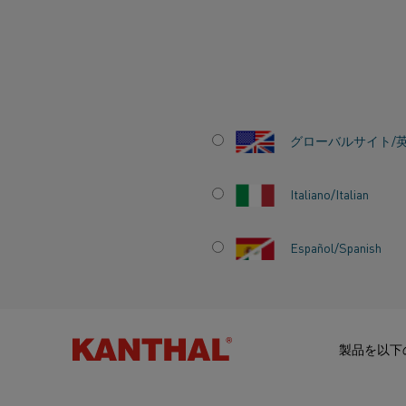
ホーム
ナレッジハブ
感動的なストーリー
電気加熱でガラス業
グローバルサイト/
Italiano/Italian
Español/Spanish
電気加熱でガラ
題を克服
製品を以下