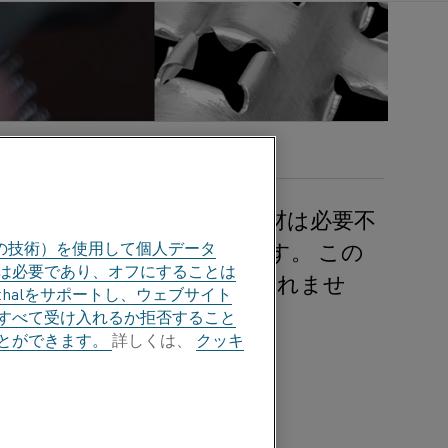
製造する上で信頼性の高い素材は必要不
減菌する金属フィルターです。 この
の技術）を使用して個人データ
部は必要であり、オフにすることは
)の拡散防止に活用できるかもしれませ
halをサポートし、ウェブサイト
すべて受け入れるか拒否すること
とができます。
詳しくは、
クッキ