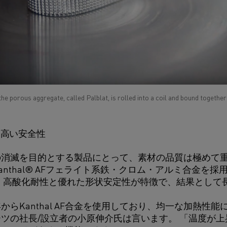
he porous aggregate, called Palblat, is rolled into a coil and bound togethe
る高い安全性
消滅を目的とする製品にとって、素材の品質は極めて重
anthal® AFフェライト系鉄・クロム・アルミ合金を
、高酸化耐性と優れた形状安定性が特徴で、結果として
年からKanthal AF合金を使用しており、均一な加熱
ツの社長/設立者の小原伸介氏は言います。 「温度が