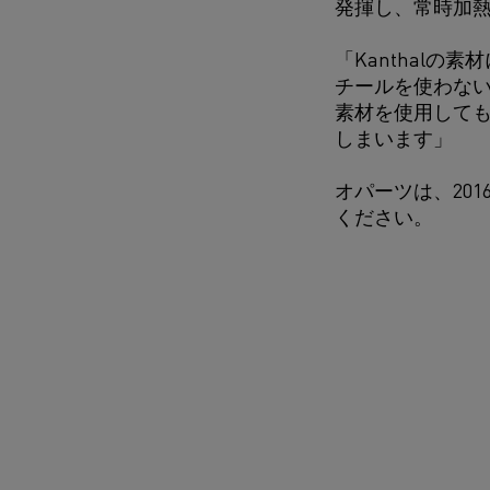
発揮し、常時加
「Kanthal
チールを使わない
素材を使用して
しまいます」
オパーツは、201
ください。