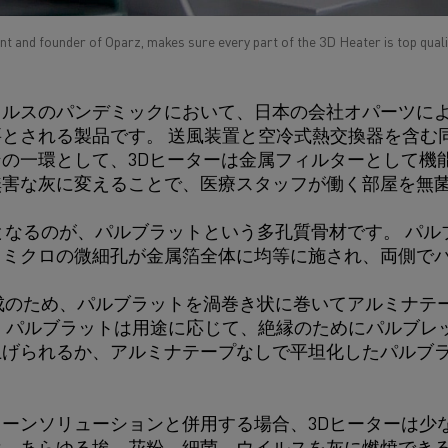
t and founder of Oparz, makes sure every part of the 3D Heater is top quali
ルスのパンデミックにおいて、日本の会社オパーツによ
とされる製品です。 送風装置と空冷式熱交換器を含む
の一環として、3Dヒーターは金属フィルターとして機
無害な灰に変えることで、医療スタッフが働く部屋を無
となるのが、パルブラットという多孔質骨材です。 パルブ
、ミクロの微細孔が金属箔全体に均等に施され、両側で
成のため、パルブラットを渦巻き状に巻いてアルミナテ
 パルブラットは用途に応じて、絶縁のためにパルブレ
上げられるか、アルミナテープなしで平坦化したパルブ
ーンソリューションと併用する場合、3Dヒーターは少な
は、あらゆる埃、花粉、細菌、ウイルスを灰に燃焼でき