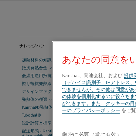
ナレッジハブ
カテゴリー:
構造材
あなたの同意を
加熱材料の知識
日本の会社、
抵抗発熱合金
可欠です。こ
Kanthal、関連会社、および
提供
低温用途用抵抗合金
（デバイス識別子、IPアドレス
撚り抵抗発熱線
テクノロジーは
できませんが、その他は同意があっ
デザインファクター
ん。
の体験を個別化するのに役立ちま
発熱体の種類
ができます。また、クッキーの目
Kanthal®発熱体の主要データ
ーのプライバシーポリシー
をご覧
Tubothal®
設計計算と標準許容差
配送形態 - Kanthal®、
Alkrothal®、Nikrothal®