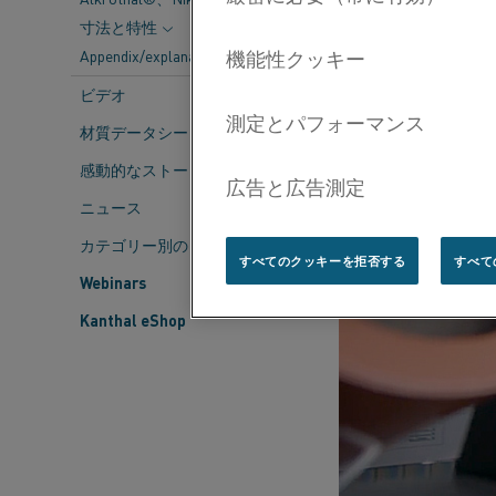
寸法と特性
Appendix/explanations
ビデオ
材質データシート
感動的なストーリー
ニュース
カテゴリー別のコンテンツ
すべてのクッキーを拒否する
すべて
Webinars
Kanthal eShop