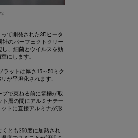
ty.
って開発された3Dヒータ
同社のパーフェクトクリー
能し、細菌とウイルスを効
菌室にします。
ラットは厚さ15～50ミク
バリが平坦化されます。
ープで束ねる前に電極が取
ット層の間にアルミナテー
ラットに直接アルミナが形
くとも350度に加熱され
る温度であることが証明さ