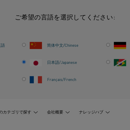
ご希望の言語を選択してください:
拡散防止
英語
简体中文/Chinese
日本語/Japanese
Français/French
ルス拡散防
のカテゴリで探す
会社概要
ナレッジハブ