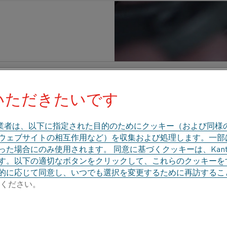
発行済み 1 4月 2020
いただきたいです
オパーツ株式会社にとって、3Dヒーターを
の3Dヒーターは、熱を使って病院内の空気を
業者は、以下に指定された目的のためにクッキー（および同様
、ウェブサイトの相互作用など）を収集および処理します。一
、新型コロナウイルス感染症(Covid-19
た場合にのみ使用されます。 同意に基づくクッキーは、Kant
す。以下の適切なボタンをクリックして、これらのクッキーを
的に応じて同意し、いつでも選択を変更するために再訪するこ
ください。