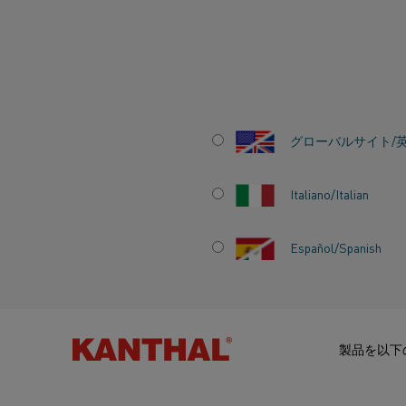
ホーム
ナレッジハブ
感動的なストーリー
高温によるウイルス
グローバルサイト/
Italiano/Italian
Español/Spanish
高温によるウイ
止
製品を以下