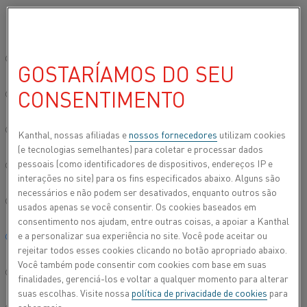
Por favor, selecione seu idioma preferido:
Início
Indústrias
Vidro
Vidro para contêineres
Gás ou elétrico
Site global/Inglês
GOSTARÍAMOS DO SEU
GÁS OU ELÉTRICO:
CONSENTIMENTO
QUAL É O MELHOR
简体中文/Chinese
PARA RECOZIMENTO DE
Deutsch/German
Kanthal, nossas afiliadas e
nossos fornecedores
utilizam cookies
VIDRO?
(e tecnologias semelhantes) para coletar e processar dados
pessoais (como identificadores de dispositivos, endereços IP e
Italiano/Italian
O custo tem sido tradicionalmente o fator decisivo
interações no site) para os fins especificados abaixo. Alguns são
quando os fabricantes de vidro tiveram que
necessários e não podem ser desativados, enquanto outros são
日本語/Japanese
escolher entre aquecimento a gás e elétrico em
usados apenas se você consentir. Os cookies baseados em
consentimento nos ajudam, entre outras coisas, a apoiar a Kanthal
fornos de recozimento. Mas com a crescente
e a personalizar sua experiência no site. Você pode aceitar ou
pressão para reduzir as emissões de CO2, há uma
Português/Portuguese
rejeitar todos esses cookies clicando no botão apropriado abaixo.
tendência crescente para a energia elétrica.
Você também pode consentir com cookies com base em suas
Español/Spanish
finalidades, gerenciá-los e voltar a qualquer momento para alterar
suas escolhas. Visite nossa
política de privacidade de cookies
para