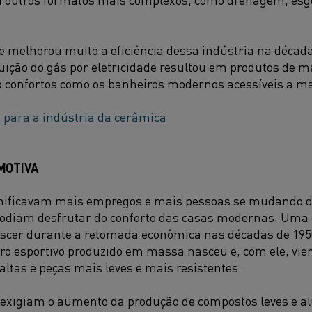
melhorou muito a eficiência dessa indústria na década 
ituição do gás por eletricidade resultou em produtos de 
o confortos como os banheiros modernos acessíveis a ma
s para a indústria da cerâmica
MOTIVA
gnificavam mais empregos e mais pessoas se mudando d
podiam desfrutar do conforto das casas modernas. Uma 
scer durante a retomada econômica nas décadas de 1950 
rro esportivo produzido em massa nasceu e, com ele, v
altas e peças mais leves e mais resistentes.
xigiam o aumento da produção de compostos leves e a