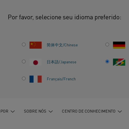
Por favor, selecione seu idioma preferido:
imento elétrico - o impacto na sociedade moderna
简体中文/Chinese
日本語/Japanese
Français/French
ÉTRICO -
OCIEDADE
 POR
SOBRE NÓS
CENTRO DE CONHECIMENTO