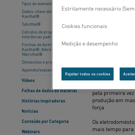
Tipos de elementos
Pense em todas as
Dados-chave dos elementos
fogão elétrico, l
Kanthal®
da cafeteira e tor
Tubothal®
Cálculos de projeto e
Todos esses eletr
tolerâncias padrão
dependem dele pa
Formas de distribuição -
invenções surgi
Kanthal®, Alkrothal® e
Nikrothal®
Dimensões e propriedades
Appendix/explanations
ELETRODOMÉSTI
Rejeitar todos os cookies
Aceita
Vídeos
Vamos começar no
Folhas de dados do material
pela primeira vez
produção em mass
Histórias inspiradoras
força.
Notícias
Os eletrodomésti
Conteúdo por Categoria
mais tempo para 
Webinars