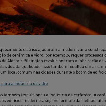
quecimento elétrico ajudaram a modernizar a construção
ão de cerâmica e vidro, por exemplo, requer processos 
s de Alastair Pilkington revolucionaram a fabricação de 
las de alta qualidade. Isso também resultou em arran
 um local comum nas cidades durante o boom de edifício
 para a indústria de vidro
ios também impulsionou a indústria da cerâmica. A cer
 os edifícios modernos, seja no formato das telhas, utensí
ou outros formatos mais complexos, como drenagem, esg