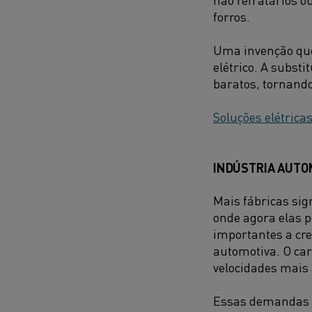
forros.
Uma invenção que 
elétrico. A subst
baratos, tornand
Soluções elétrica
INDÚSTRIA AUTO
Mais fábricas si
onde agora elas 
importantes a cre
automotiva. O ca
velocidades mais 
Essas demandas e