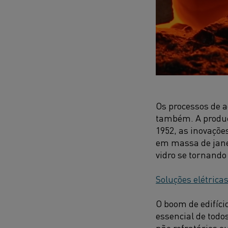
Os processos de a
também. A produç
1952, as inovaçõe
em massa de jane
vidro se tornando
Soluções elétricas
O boom de edifíc
essencial de todos
não refratários 