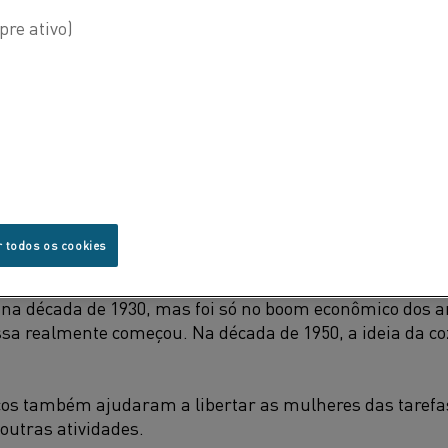
 coisas em sua casa que você usa em um dia típico. Voc
ava os pratos na máquina de lavar louça e talvez desfrute
radas da torradeira.
odomésticos são produzidos com a ajuda da tecnologia d
ra funcionar. Hoje em dia, nós nem pensamos nisso. 
ram?
COS
r todos os cookies
 coração de toda casa: a cozinha. Os eletrodomésticos
 na década de 1930, mas foi só no boom econômico dos 
a realmente começou. Na década de 1950, a ideia da 
cos também ajudaram a libertar as mulheres das tarefa
outras atividades.