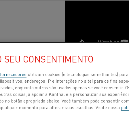
O SEU CONSENTIMENTO
ão
, Aço
Publicados 31 ago. 2021
 fornecedores
utilizam cookies (e tecnologias semelhantes) para
ispositivos, endereços IP e interações no site) para os fins espe
moderna
de
pende
da tecnologia de aquecimento e
ivados, enquanto outros são usados apenas se você consentir. 
é eletrodomésticos.
Desde 1931, quando a Kantha
tras coisas, a apoiar a Kanthal e a personalizar sua experiência
am
a diferença para as pessoas, para a socieda
ando no botão apropriado abaixo. Você também pode consentir c
 a qualquer momento para alterar suas escolhas. Visite nossa
polí
 década de 1930 rumo ao futuro
para descobrir
resistência mudaram
– e continuarão a mudar –