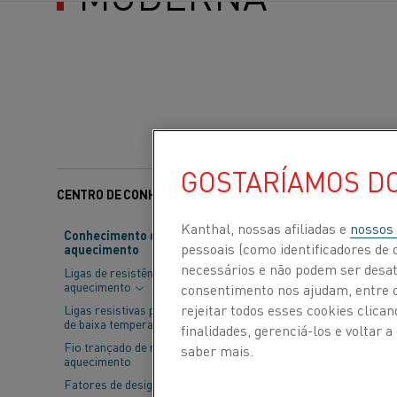
GOSTARÍAMOS D
CENTRO DE CONHECIMENTO
Categorias:
Eletrificaç
Kanthal, nossas afiliadas e
nossos
Conhecimento de material de
pessoais (como identificadores de d
aquecimento
A sociedade 
necessários e não podem ser desat
Ligas de resistência de
industriais at
aquecimento
consentimento nos ajudam, entre ou
soluções
fi
zer
rejeitar todos esses cookies clic
Ligas resistivas para aplicações
de baixa temperatura
finalidades, gerenciá-los e voltar
uma jornada da
Fio trançado de resistência de
saber mais.
aquecimento
materiais de 
Fatores de design