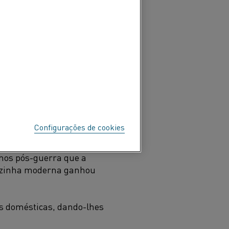
ê prepara o jantar no
 de uma boa xícara de café
e aquecimento elétrico ou
Mas quando e como essas
Configurações de cookies
 começaram a aparecer
anos pós-guerra que a
cozinha moderna ganhou
s domésticas, dando-lhes