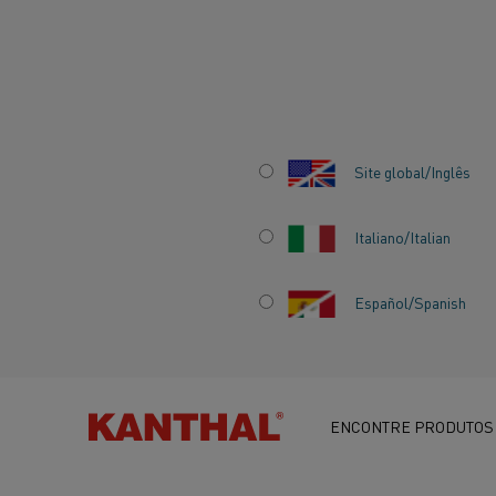
Início
Centro de conhecimento
Histórias inspiradoras
Aquec
Site global/Inglês
Italiano/Italian
Español/Spanish
AQUECIMENTO EL
O IMPACTO NA S
ENCONTRE PRODUTOS
MODERNA