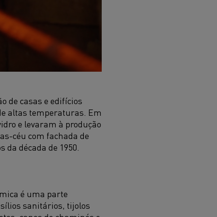
 de casas e edifícios
de altas temperaturas. Em
vidro e levaram à produção
has-céu com fachada de
s da década de 1950.
âmica é uma parte
lios sanitários, tijolos
otos, canos de chaminés e