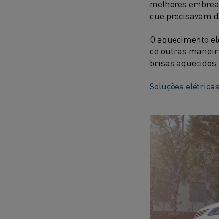
melhores embreag
que precisavam de
O aquecimento elé
de outras maneir
brisas aquecidos 
Soluções elétrica