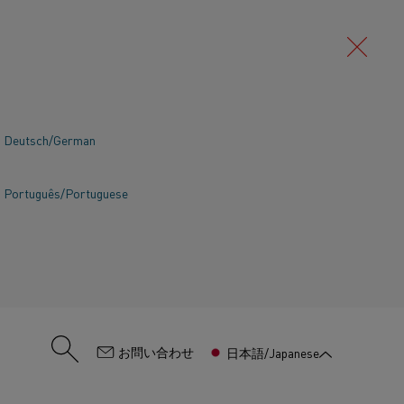
Deutsch/German
して高級断熱材に変えることで、発泡
より持続可能な世界の実現に貢献して
Português/Portuguese
気加熱を使用することで、メーカーは製
しいものにすることができます。
:
お問い合わせ
日本語/Japanese