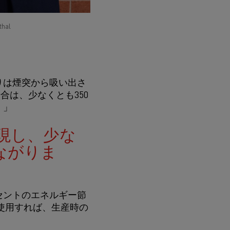
thal
りは煙突から吸い出さ
合は、少なくとも350
。」
現し、少な
ながりま
セントのエネルギー節
使用すれば、生産時の