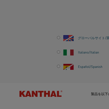
ホーム
業種
ガラス
発泡ガラス
電気加熱が発泡ガラスメー
グローバルサイト/
電気加熱が発泡ガ
メーカーの潜在能
Italiano/Italian
最大限に引き出す
Español/Spanish
製品を以下