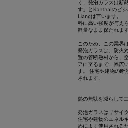
く、発泡ガラスは断
す」とKanthalのビジ
Liangは言います。
料に高い強度が与え
軽量なまま保たれま
このため、この業界
発泡ガラスは、防火
置の管断熱材から、
アに至るまで、幅広
す。 住宅や建物の断
されます。
熱の無駄を減らして
発泡ガラスはリサイ
住宅や建物のエネル
めによく使用される