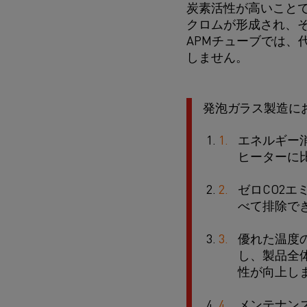
炭素活性が高いことです
クロムが形成され、そ
APMチューブでは
しません。
発泡ガラス製造におけ
エネルギー
ヒーターに
ゼロCO2エ
べて排除で
優れた温度
し、製品全
性が向上し
メンテナンス