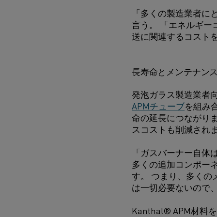
「多くの製造業者に
言う。 「エネルギ
送に関連するコスト
長寿命とメンテナン
発泡ガラス製造業者向
APMチューブ
を組み
命の延長につながり
スコストも削減され
「ガスバーナー自体
多くの追加コンポー
す。 つまり、多くの
は一切必要ないので
Kanthal® AP