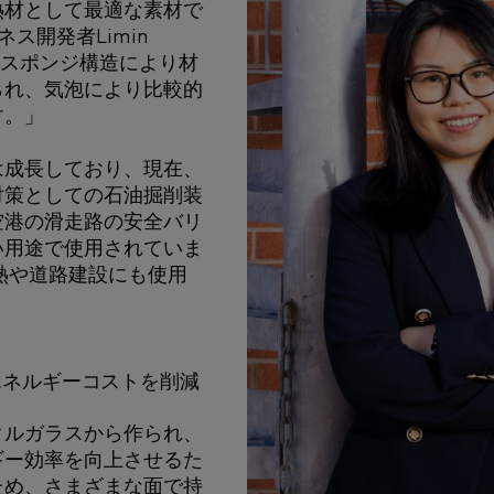
熱材として最適な素材で
ネス開発者Limin
 「スポンジ構造により材
られ、気泡により比較的
す。」
は成長しており、現在、
対策としての石油掘削装
空港の滑走路の安全バリ
い用途で使用されていま
熱や道路建設にも使用
エネルギーコストを削減
クルガラスから作られ、
ギー効率を向上させるた
ため、さまざまな面で持