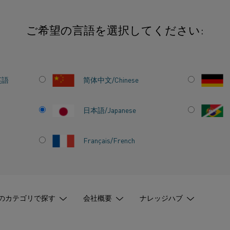
ご希望の言語を選択してください:
カーの潜在能力を最大限に引き出す方法
英語
简体中文/Chinese
ラス
ガラスをリサイクル
ガラス業界はすでに
力を
日本語/Japanese
います。 また、電
品をさらに環境に優
方法
Français/French
のカテゴリで探す
会社概要
ナレッジハブ