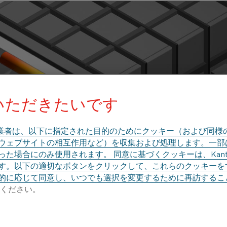
いただきたいです
業者は、以下に指定された目的のためにクッキー（および同様
、ウェブサイトの相互作用など）を収集および処理します。一
た場合にのみ使用されます。 同意に基づくクッキーは、Kant
す。以下の適切なボタンをクリックして、これらのクッキーを
的に応じて同意し、いつでも選択を変更するために再訪するこ
ください。