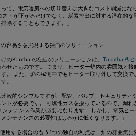
とって、電気暖房への切り替えは大きなコスト削減にな
ーコストが下がるだけでなく、炭素排出に対する潜在的な
を排除することもできます。」
スの容易さを実現する独自のソリューション
けのKanthalの独自のソリューションは、
Tubothal
合わせたものです。 つまり、ヒーター炉内の雰囲気と接
ます。 また、炉の稼働中でもヒーター取り外して交換で
ます。
は比較的シンプルですが、配管、バルブ、セキュリティ
ネントが必要です。 可燃性ガスを扱っているので、漏れ
メンテナンス作業が必要になります。 しかし、電気ヒ
、メンテナンスの必要性ははるかに低くなります。」
M材料を使用する場合のもう1つの独自の利点は、炉の雰囲気