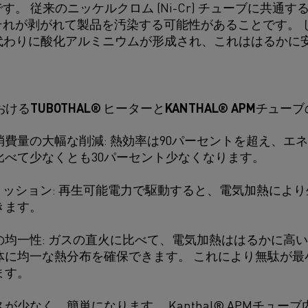
。 従来のニッケルクロム (Ni-Cr) チューブに共通
れが剥がれて製品を汚染する可能性があることです。 しかし
、代わりに酸化アルミニウムが形成され、これははるかに
るTUBOTHAL® ヒーターとKANTHAL® APMチュー
消費量の大幅な削減: 熱効率は90パーセントを超え、エ
比べて少なくとも30パーセント少なくなります。
ミッション: 再生可能電力で駆動すると、電気加熱により
きます。
の均一性: ガスの直火に比べて、電気加熱ははるかに高
体に均一な熱分布を確保できます。 これにより無駄が最
ます。
が少なく、簡単になります。 Kanthal® APMチュー