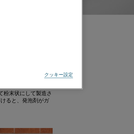
れます。 次に、混合
子を生成し、混合物が
。
クッキー設定
て粉末状にして製造さ
溶けると、発泡剤がガ