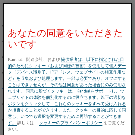
ご希望の言語を選択してください:
ホーム
業種
電池
正極材/負極材製造
グローバルサイト/英語
あなたの同意をいただきた
正極材/負極材製造
いです
简体中文/Chinese
お客様はすでに勝ち組の業界に入っていますが、最
適なソリューションをお持ちですか？ リチウムイ
Deutsch/German
Kanthal、関連会社、および
提供業者は、以下に指定された目
オン電池の需要急増に対応し、加熱プロセスに最適
的のためにクッキー（および同様の技術）を使用して個人デー
なソリューションを提供します。 Kanthalの電熱技
タ（デバイス識別子、IPアドレス、ウェブサイトの相互作用な
Italiano/Italian
術は、効率的で長持ちし、エネルギー消費も最小限
ど）を収集および処理します。一部は必要であり、オフにする
に抑えられます。 各加熱プロセスでのメリットを
ことはできませんが、その他は同意があった場合にのみ使用さ
日本語/Japanese
以下にご紹介します。
れます。 同意に基づくクッキーは、Kanthalをサポートし、ウ
ェブサイトの体験を個別化するのに役立ちます。以下の適切な
ボタンをクリックして、これらのクッキーをすべて受け入れる
Português/Portuguese
か拒否することができます。また、クッキーの目的に応じて同
意し、いつでも選択を変更するために再訪することができま
Español/Spanish
す。
詳しくは、
クッキーのプライバシーポリシー
をご覧くだ
さい。